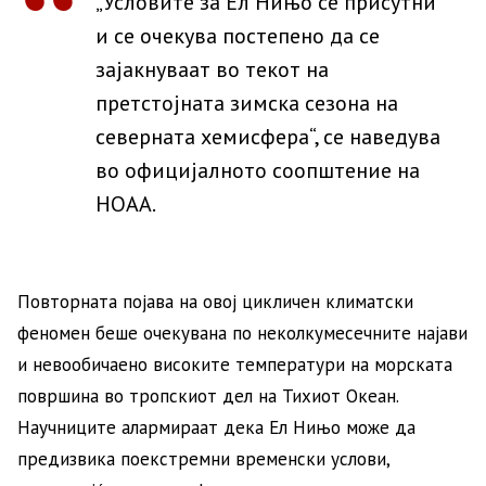
„Условите за Ел Нињо се присутни
и се очекува постепено да се
зајакнуваат во текот на
претстојната зимска сезона на
северната хемисфера“, се наведува
во официјалното соопштение на
НОАА.
Повторната појава на овој цикличен климатски
феномен беше очекувана по неколкумесечните најави
и невообичаено високите температури на морската
површина во тропскиот дел на Тихиот Океан.
Научниците алармираат дека Ел Нињо може да
предизвика поекстремни временски услови,