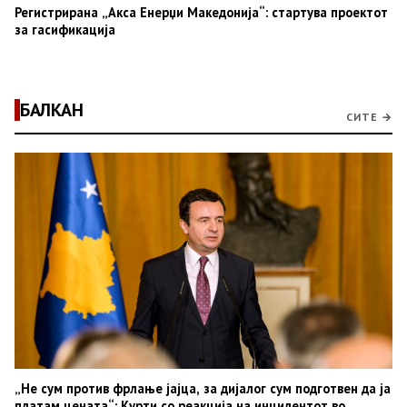
Регистрирана „Акса Енерџи Македонија“: стартува проектот
за гасификација
БАЛКАН
СИТЕ →
„Не сум против фрлање јајца, за дијалог сум подготвен да ја
платам цената“: Курти со реакција на инцидентот во