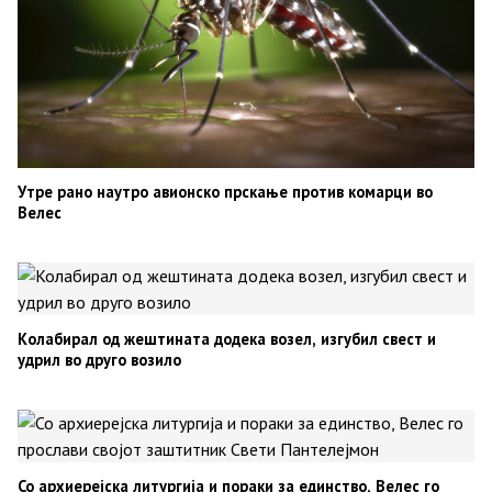
Утре рано наутро авионско прскање против комарци во
Велес
Колабирал од жештината додека возел, изгубил свест и
удрил во друго возило
Со архиерејска литургија и пораки за единство, Велес го