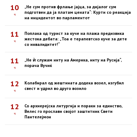
10
„Не сум против фрлање јајца, за дијалог сум
подготвен да ја платам цената“: Курти со реакција
ч
на инцидентот во парламентот
11
Поплака од турист за куче на плажа предизвика
жестока дебата: „Тоа е терапевтско куче за дете
ч
со инвалидитет!“
11
„Не ѝ служам ниту на Америка, ниту на Русија“,
порача Вучиќ
ч
12
Колабирал од жештината додека возел, изгубил
свест и удрил во друго возило
ч
12
Со архиерејска литургија и пораки за единство,
Велес го прослави својот заштитник Свети
ч
Пантелејмон