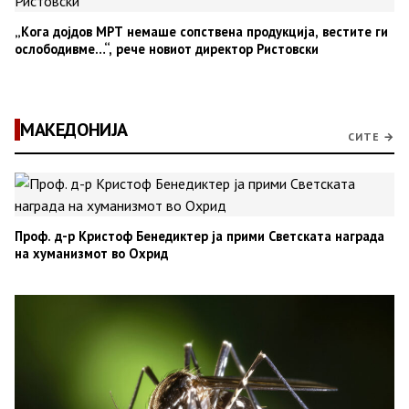
„Кога дојдов МРТ немаше сопствена продукција, вестите ги
ослободивме…“, рече новиот директор Ристовски
МАКЕДОНИЈА
СИТЕ →
Проф. д-р Кристоф Бенедиктер ја прими Светската награда
на хуманизмот во Охрид