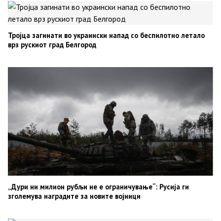
Тројца загинати во украински напад со беспилотно летало
врз рускиот град Белгород
„Дури ни милион рубљи не е ограничување“: Русија ги
зголемува наградите за новите војници