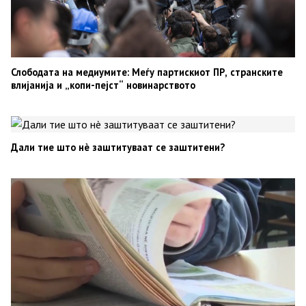
Слободата на медиумите: Меѓу партискиот ПР, странските
влијанија и „копи-пејст“ новинарството
Дали тие што нè заштитуваат се заштитени?