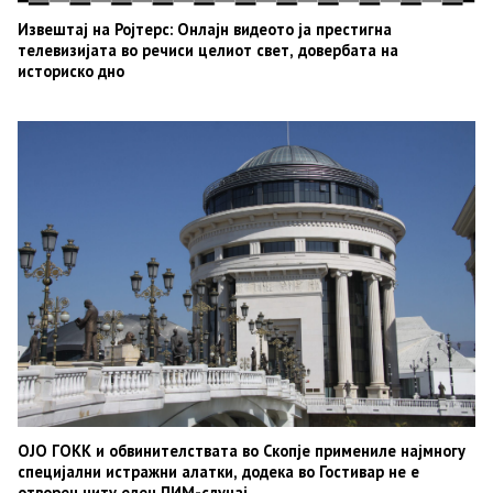
Извештај на Ројтерс: Онлајн видеото ја престигна
телевизијата во речиси целиот свет, довербата на
историско дно
ОЈО ГОКК и обвинителствата во Скопје примениле најмногу
специјални истражни алатки, додека во Гостивар не е
отворен ниту еден ПИМ-случај