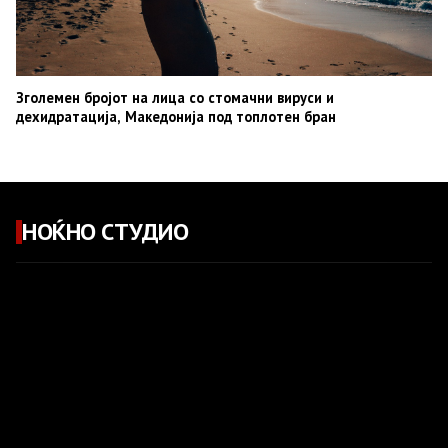
Зголемен бројот на лица со стомачни вируси и
дехидратација, Македонија под топлотен бран
НОЌНО СТУДИО