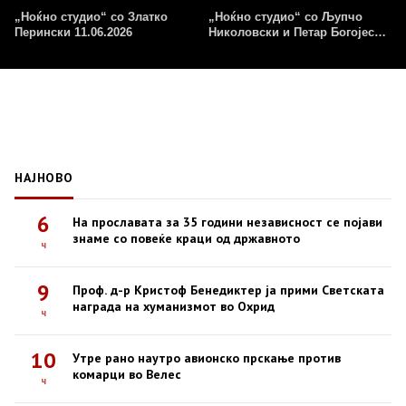
„Ноќно студио“ со Златко
„Ноќно студио“ со Љупчо
Перински 11.06.2026
Николовски и Петар Богојески
09.06.2026
НАЈНОВО
6
На прославата за 35 години независност се појави
знаме со повеќе краци од државното
ч
9
Проф. д-р Кристоф Бенедиктер ја прими Светската
награда на хуманизмот во Охрид
ч
10
Утре рано наутро авионско прскање против
комарци во Велес
ч