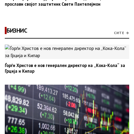
прослави својот заштитник Свети Пантелејмон
БИЗНИС
СИТЕ →
Ѓорѓи Христов е нов генерален директор на „Кока-Кола“ за
Грција и Кипар