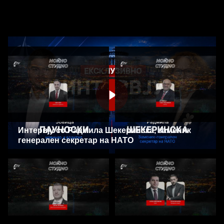
Интервју со Радмила Шекеринска, заменик
„Ноќно студио“ со Азир Алиу,
„Ноќно студио“ со Сашо
министер за здравство
Ордановски 16.06.2026
генерален секретар на НАТО
18.06.2026