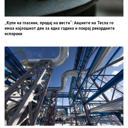
„Купи на гласини, продај на вести“: Акциите на Тесла го
имаа најлошиот ден за една година и покрај рекордните
испораки