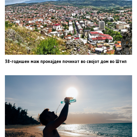
38-годишен маж пронајден починат во својот дом во Штип