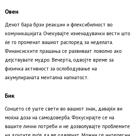
Овен
Денот бара брзи реакции и флексибилност во
комуникацијата. Очекувајте изненадувачки вести што
ќе го променат вашиот распоред за неделата.
Финансиските прашања се развиваат поволно ако
дејствувате мудро. Вечерта, одвојте време за
физичка активност за ослободување на
акумулираната ментална напнатост.
Бик
Сонцето сè уште свети во вашиот знак, давајќи ви
моќна доза на самодоверба. Фокусирајте се на
вашите лични потреби и не дозволувајте проблемите
на другите луѓе да ве одвлечат. Можни се интересни