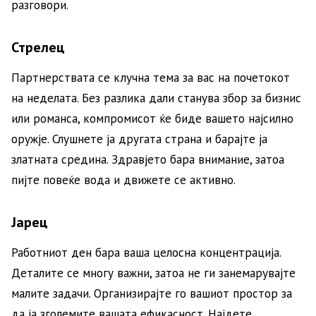
разговори.
Стрелец
Партнерствата се клучна тема за вас на почетокот
на неделата. Без разлика дали станува збор за бизнис
или романса, компромисот ќе биде вашето најсилно
оружје. Слушнете ја другата страна и барајте ја
златната средина. Здравјето бара внимание, затоа
пијте повеќе вода и движете се активно.
Јарец
Работниот ден бара ваша целосна концентрација.
Деталите се многу важни, затоа не ги занемарувајте
малите задачи. Организирајте го вашиот простор за
да ја зголемите вашата ефикасност. Најдете