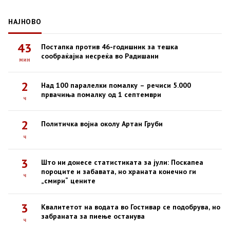
НАЈНОВО
43
Постапка против 46-годишник за тешка
сообраќајна несреќа во Радишани
мин
2
Над 100 паралелки помалку – речиси 5.000
првачиња помалку од 1 септември
ч
2
Политичка војна околу Артан Груби
ч
3
Што ни донесе статистиката за јули: Поскапеа
пороците и забавата, но храната конечно ги
ч
„смири“ цените
3
Квалитетот на водата во Гостивар се подобрува, но
забраната за пиење останува
ч