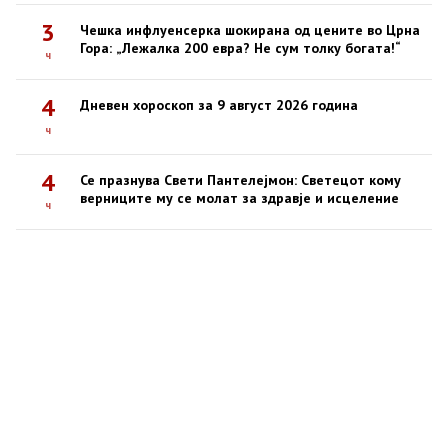
3
Чешка инфлуенсерка шокирана од цените во Црна
Гора: „Лежалка 200 евра? Не сум толку богата!“
ч
4
Дневен хороскоп за 9 август 2026 година
ч
4
Се празнува Свети Пантелејмон: Светецот кому
верниците му се молат за здравје и исцеление
ч