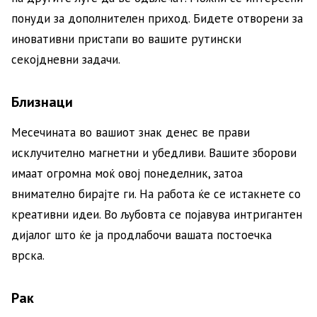
понуди за дополнителен приход. Бидете отворени за
иновативни пристапи во вашите рутински
секојдневни задачи.
Близнаци
Месечината во вашиот знак денес ве прави
исклучително магнетни и убедливи. Вашите зборови
имаат огромна моќ овој понеделник, затоа
внимателно бирајте ги. На работа ќе се истакнете со
креативни идеи. Во љубовта се појавува интригантен
дијалог што ќе ја продлабочи вашата постоечка
врска.
Рак