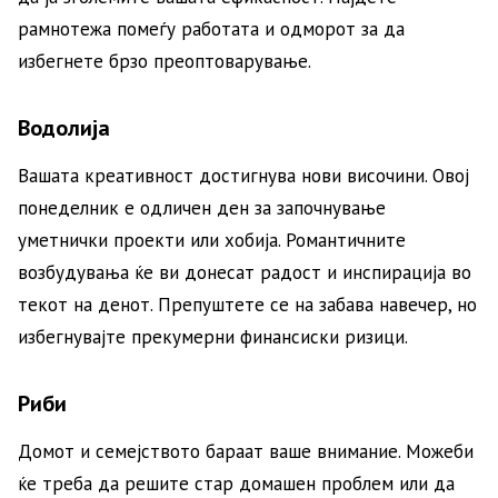
рамнотежа помеѓу работата и одморот за да
избегнете брзо преоптоварување.
Водолија
Вашата креативност достигнува нови височини. Овој
понеделник е одличен ден за започнување
уметнички проекти или хобија. Романтичните
возбудувања ќе ви донесат радост и инспирација во
текот на денот. Препуштете се на забава навечер, но
избегнувајте прекумерни финансиски ризици.
Риби
Домот и семејството бараат ваше внимание. Можеби
ќе треба да решите стар домашен проблем или да