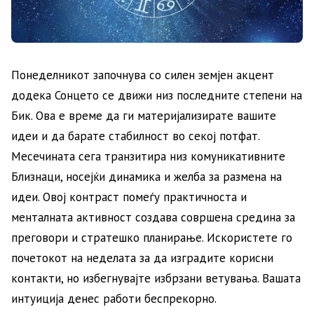
Понеделникот започнува со силен земјен акцент
додека Сонцето се движи низ последните степени на
Бик. Ова е време да ги материјализирате вашите
идеи и да барате стабилност во секој потфат.
Месечината сега транзитира низ комуникативните
Близнаци, носејќи динамика и желба за размена на
идеи. Овој контраст помеѓу практичноста и
менталната активност создава совршена средина за
преговори и стратешко планирање. Искористете го
почетокот на неделата за да изградите корисни
контакти, но избегнувајте избрзани ветувања. Вашата
интуиција денес работи беспрекорно.