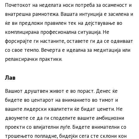
Почетокот на неделата носи потреба за осаменост и
внатрешна рамнотежа. Вашата интуиција е засилена и
ќе ви предложи правилен тек на дејствување во
комплицирана професионална ситуација. Не
форсирајте ги настаните, оставете ги да се одвиваат
со свое темпо. Вечерта е идеална за медитација или
релаксирачки практики.
Лав
Вашиот друштвен живот е во пораст. Денес ќе
бидете во центарот на вниманието во тимот и
вашите лидерски квалитети ќе бидат ценети. Не
двоумете се да ги споделите вашите амбициозни
проекти со влијателни луѓе. Бидете внимателни со
трошењето попладне, бидејќи сега сте склони кон