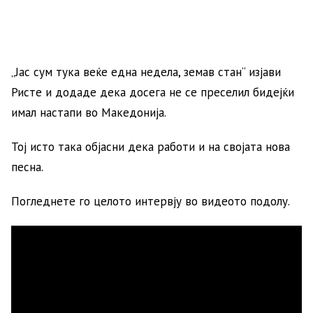
„Јас сум тука веќе една недела, земав стан“ изјави
Ристе и додаде дека досега не се преселил бидејќи
имал настапи во Македонија.
Тој исто така објасни дека работи и на својата нова
песна.
Погледнете го целото интервју во видеото подолу.