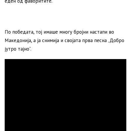
еден од фаворитите.
По победата, тој имаше многу бројни настапи во
Македонија, а ја снимија и својата прва песна „Добро
јутро тајно“.