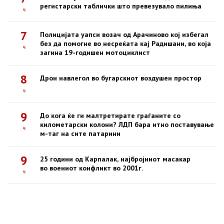
регистарски таблички што превезувало пилиња
ч
7
Полицијата уапси возач од Арачиново кој избегал
без да помогне во несреќата кај Радишани, во која
ч
загина 19-годишен мотоциклист
8
Дрон навлегол во бугарскиот воздушен простор
ч
9
До кога ќе ги малтретирате граѓаните со
километарски колони? ЛДП бара итно поставување
ч
м-таг на сите патарини
9
25 години од Карпалак, најбројниот масакар
во воениот конфликт во 2001г.
ч