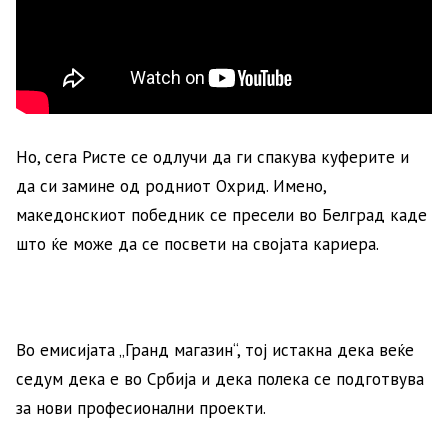
Но, сега Ристе се одлучи да ги спакува куферите и
да си замине од родниот Охрид. Имено,
македонскиот победник се пресели во Белград каде
што ќе може да се посвети на својата кариера.
Во емисијата „Гранд магазин“, тој истакна дека веќе
седум дека е во Србија и дека полека се подготвува
за нови професионални проекти.