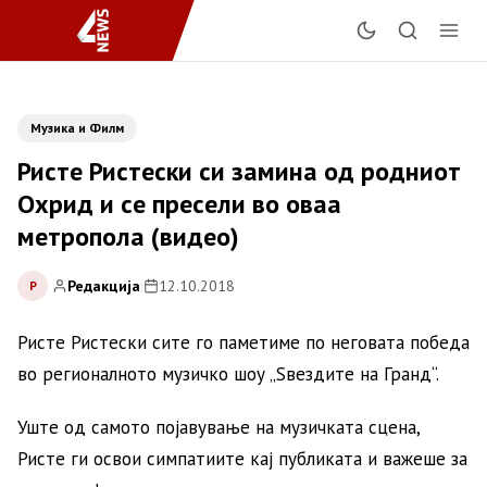
Музика и Филм
Ристе Ристески си замина од родниот
Охрид и се пресели во оваа
метропола (видео)
Редакција
|
12.10.2018
Р
Ристе Ристески сите го паметиме по неговата победа
во регионалното музичко шоу „Ѕвездите на Гранд“.
Уште од самото појавување на музичката сцена,
Ристе ги освои симпатиите кај публиката и важеше за