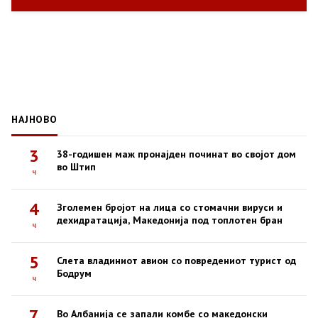
НАЈНОВО
3
38-годишен маж пронајден починат во својот дом
во Штип
ч
4
Зголемен бројот на лица со стомачни вируси и
дехидратација, Македонија под топлотен бран
ч
5
Слета владиниот авион со повредениот турист од
Бодрум
ч
7
Во Албанија се запали комбе со македонски