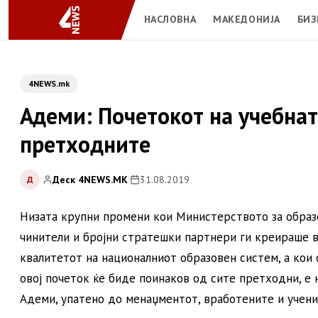
НАСЛОВНА
МАКЕДОНИЈА
БИЗ
4NEWS.mk
Адеми: Почетокот на учебнат
претходните
Деск 4NEWS.MK
|
31.08.2019
Д
Низата крупни промени кои Министерството за образ
чинители и бројни стратешки партнери ги креираше 
квалитетот на националниот образовен систем, а кои 
овој почеток ќе биде поинаков од сите претходни, е
Адеми, упатено до менаџментот, вработените и учени