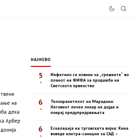
НАЈНОВО
5
Инфатино се извини за „грешките“ во
планот на ФИФА за продажба на
ч
Светското првенство
ствени
6
Телохранителот на Марадона:
вање на
Неговиот личен лекар не дојде и
ч
рба дека
покрај предупредувањата
ка Арбер
6
Ескалација на трговската војна: Кина
донија.
воведе контра-санкции за САД –
ч