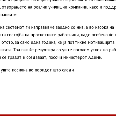
, отворањето на реални училишни компании, како и подд
паниите.
а системот ги направивме заедно со нив, а во насока на
та состојба на просветните работници, каде особено ќе 
отсто, за само една година, ќе ја поттикне мотивацијата 
тата. Тоа пак ќе резултира со уште поголем успех во ра
и се градат и создаваат, посочи министерот Адеми.
 уште посилна во перидот што следи.