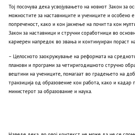
Тој посочува дека усвојувањето на новиот Закон за 
можностите за наставниците и учениците и особено е 
попреченост, како и кон јакнење на почитта кон мулт
Закон за наставници и стручни соработници во основн
кариерен напредок во звања и континуиран пораст на 
– Целосното заокружување на реформата на средното
планови и програми за четиригодишното стручно обра
вештини на учениците, помагаат во градењето на доб
транзиција од образовение кон работа, како и кадар
министерот за образование и наука.
Наведе дека, во овој контекст не може да не се спо