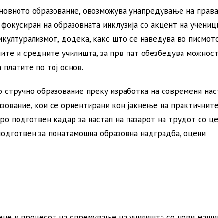
основното образование, овозможува унапредување на права
фокусиран на образовната инклузија со акцент на учениц
икултурализмот, додека, како што се наведува во писмото
ите и средните училишта, за прв пат обезбедува можност
платите по тој основ.
 стручно образование преку изработка на современи нас
зование, кои се ориентирани кон јакнење на практичнит
ро подготвен кадар за настап на пазарот на трудот со це
 подготвен за понатамошна образовна надградба, оцени
мене и процесот на опремување на училишта со нови маши