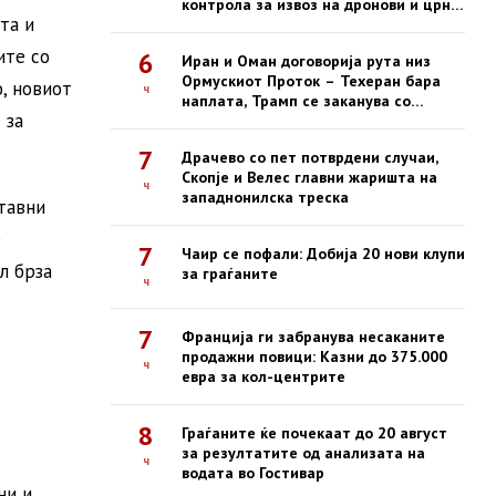
контрола за извоз на дронови и црна
та и
листа за американски компании
ите со
6
Иран и Оман договорија рута низ
Ормускиот Проток – Техеран бара
, новиот
ч
наплата, Трамп се заканува со
 за
жестоки удари
7
Драчево со пет потврдени случаи,
Скопје и Велес главни жаришта на
ч
западнонилска треска
тавни
е
7
Чаир се пофали: Добија 20 нови клупи
л брза
за граѓаните
ч
7
Франција ги забранува несаканите
продажни повици: Казни до 375.000
ч
евра за кол-центрите
8
Граѓаните ќе почекаат до 20 август
за резултатите од анализата на
ч
водата во Гостивар
ни и