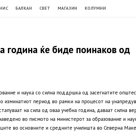
НИС
БАЛКАН
СВЕТ
МАГАЗИН
КОЛУМНИ
а година ќе биде поинаков од
ование и наука со силна поддршка од засегнатите опште
во изминатиот период во рамки на процесот на унапреду
стапуваат на сила од оваа учебна година, даваат силна ве
 наведено во писмото на министерот за образование и нау
ците во основните и средните училишта во Северна Маке