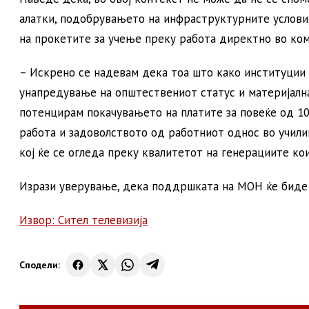
алатки, подобрувањето на инфраструктурните услови
на прокетите за учење преку работа директно во ком
– Искрено се надевам дека тоа што како институции н
унапредување на општествениот статус и материјална
потенцирам покачувањето на платите за повеќе од 10 
работа и задоволството од работниот однос во училиш
кој ќе се огледа преку квалитетот на генерациите ко
Изрази уверување, дека поддршката на МОН ќе биде
Извор: Сител телевизија
Сподели: