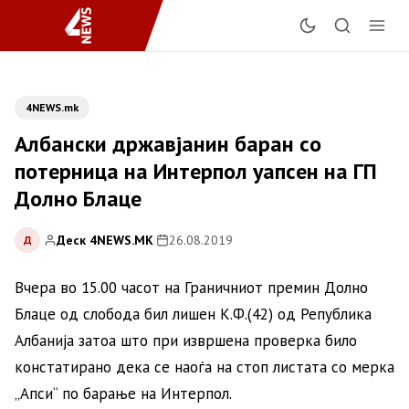
4NEWS.mk
Албански државјанин баран со
потерница на Интерпол уапсен на ГП
Долно Блаце
Деск 4NEWS.MK
|
26.08.2019
Д
Вчера во 15.00 часот на Граничниот премин Долно
Блаце од слобода бил лишен К.Ф.(42) од Република
Албанија затоа што при извршена проверка било
констатирано дека се наоѓа на стоп листата со мерка
„Апси“ по барање на Интерпол.