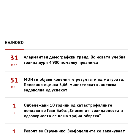
НАЈНОВО
31
Алармантен демографски тренд: Во новата учебна
година дури 4.900 помалку првачиња
мин
51
МОН ги објави конечните резултати од матурата:
Просечна оценка 3,66, министерката Јаневска
мин
задоволна од успехот
1
Одбележани 10 години од катастрофалните
поплави во Гази Баба: „Споменот, солидарноста и
ч
одговорноста се наша трајна обврска“
1
Револт во Струмичко: Земјоделците се закануваат