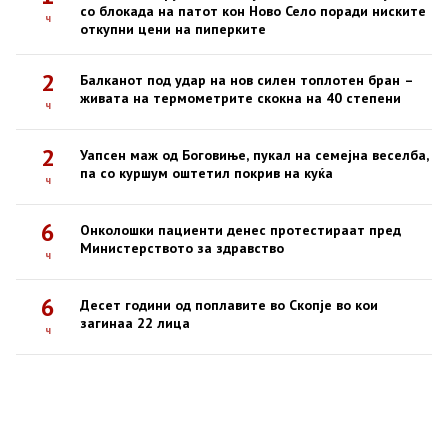
со блокада на патот кон Ново Село поради ниските
ч
откупни цени на пиперките
2
Балканот под удар на нов силен топлотен бран –
живата на термометрите скокна на 40 степени
ч
2
Уапсен маж од Боговиње, пукал на семејна веселба,
па со куршум оштетил покрив на куќа
ч
6
Онколошки пациенти денес протестираат пред
Министерството за здравство
ч
6
Десет години од поплавите во Скопје во кои
загинаа 22 лица
ч