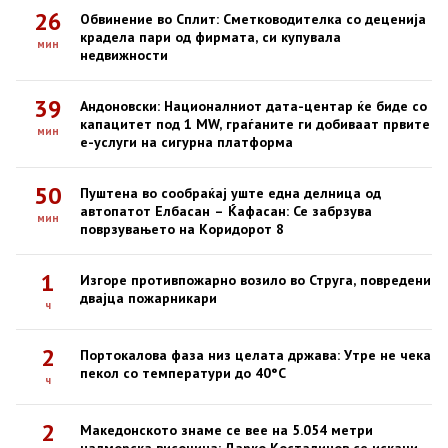
26
Обвинение во Сплит: Сметководителка со деценија
крадела пари од фирмата, си купувала
мин
недвижности
39
Андоновски: Националниот дата-центар ќе биде со
капацитет под 1 MW, граѓаните ги добиваат првите
мин
е-услуги на сигурна платформа
50
Пуштена во сообраќај уште една делница од
автопатот Елбасан – Ќафасан: Се забрзува
мин
поврзувањето на Коридорот 8
1
Изгоре противпожарно возило во Струга, повредени
двајца пожарникари
ч
2
Портокалова фаза низ целата држава: Утре не чека
пекол со температури до 40°C
ч
2
Македонското знаме се вее на 5.054 метри