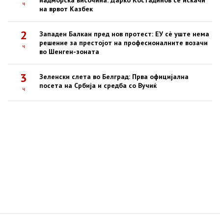
надморска височина: Дарко Костадинов се искачи
ч
на врвот Казбек
2
Западен Балкан пред нов протест: ЕУ сè уште нема
решение за престојот на професионалните возачи
ч
во Шенген-зоната
3
Зеленски слета во Белград: Прва официјална
посета на Србија и средба со Вучиќ
ч