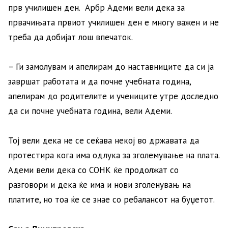
прв училишен ден. Арбр Адеми вели дека за
првачињата првиот училишен ден е многу важен и не
треба да добијат лош впечаток.
– Ги замолувам и апелирам до наставниците да си ја
завршат работата и да почне учебната година,
апелирам до родителите и учениците утре доследно
да си почне учебната година, вели Адеми.
Тој вели дека не се сеќава некој во државата да
протестира кога има одлука за зголемување на плата.
Адеми вели дека со СОНК ќе продолжат со
разговори и дека ќе има и нови зголенувањ на
платите, но тоа ќе се знае со ребалансот на буџетот.