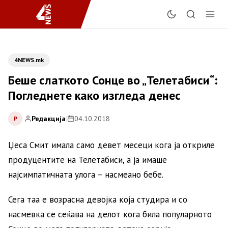
4NEWS.mk
Беше слаткото Сонце во „Телетабиси“:
Погледнете како изгледа денес
Редакција
|
04.10.2018
Р
Џеса Смит имала само девет месеци кога ја откриле
продуцентите на Телетабиси, а ја имаше
најсимпатичната улога – насмеано бебе.
Сега таа е возрасна девојка која студира и со
насмевка се сеќава на делот кога била популарното