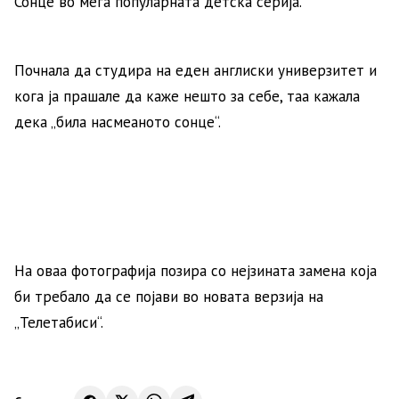
Сонце во мега популарната детска серија.
Почнала да студира на еден англиски универзитет и
кога ја прашале да каже нешто за себе, таа кажала
дека „била насмеаното сонце“.
На оваа фотографија позира со нејзината замена која
би требало да се појави во новата верзија на
„Телетабиси“.