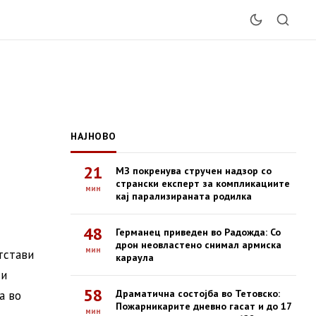
НАЈНОВО
21
МЗ покренува стручен надзор со
странски експерт за компликациите
мин
кај парализираната родилка
48
Германец приведен во Радожда: Со
дрон неовластено снимал армиска
мин
тстави
караула
ди
58
Драматична состојба во Тетовско:
а во
Пожарникарите дневно гасат и до 17
мин