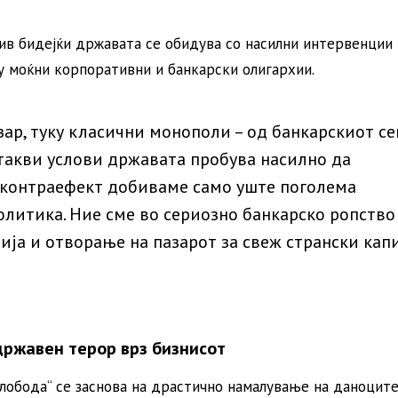
в бидејќи државата се обидува со насилни интервенции 
у моќни корпоративни и банкарски олигархии.
ар, туку класични монополи – од банкарскиот се
 такви услови државата пробува насилно да
о контраефект добиваме само уште поголема
олитика. Ние сме во сериозно банкарско ропство
ија и отворање на пазарот за свеж странски капи
државен терор врз бизнисот
слобода“ се заснова на драстично намалување на даноците