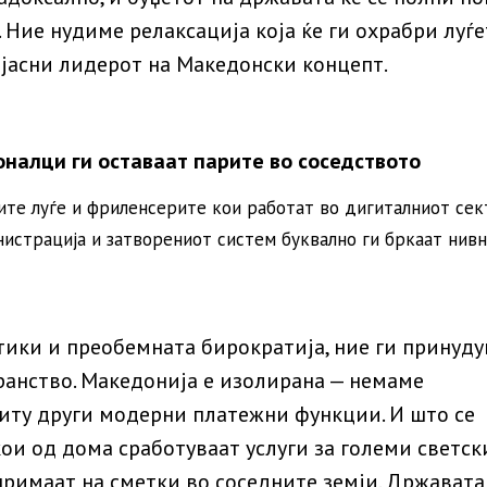
. Ние нудиме релаксација која ќе ги охрабри луѓе
ојасни лидерот на Македонски концепт.
налци ги оставаат парите во соседството
ите луѓе и фриленсерите кои работат во дигиталниот сек
истрација и затворениот систем буквално ги бркаат нив
тики и преобемната бирократија, ние ги принуд
ранство. Македонија е изолирана — немаме
 ниту други модерни платежни функции. И што се
ои од дома сработуваат услуги за големи светск
примаат на сметки во соседните земји. Државата