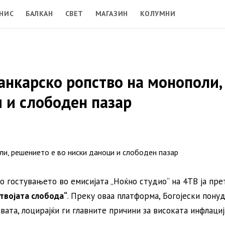
НИС
БАЛКАН
СВЕТ
МАГАЗИН
КОЛУМНИ
банкарско ропство на монополи,
 и слободен пазар
о гостувањето во емисијата „Ноќно студио“ на 4ТВ ја пре
 твојата слобода“
. Преку оваа платформа, Богојески пону
ата, лоцирајќи ги главните причини за високата инфлациј