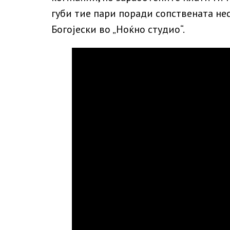
губи тие пари поради сопствената не
Богојески во „Ноќно студио“.