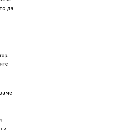
то да
тор.
ните
уваме
и
 ги