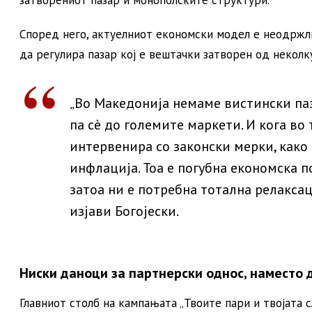
затворениот пазар и монополските структури.
Според него, актуелниот економски модел е неодржли
да регулира пазар кој е вештачки затворен од неколк
„Во Македонија немаме вистински паз
па сè до големите маркети. И кога во
интервенира со законски мерки, как
инфлација. Тоа е погубна економска п
затоа ни е потребна тотална релаксац
изјави Богојески.
Ниски даноци за партнерски однос, наместо 
Главниот столб на кампањата „Твоите пари и твојата 