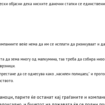
ески објасни дека ниските даночни стапки се единствени
омпаниите веќе нема да им се исплати да ризикуваат и да
а да зема многу од малкумина, таа треба да собира низо
врзници.
рестане да се однесува како „насилен полицаец“ и прого
нството.
аноци, парите ќе останат кај граѓаните и компан
адоксално, и буџетот на државата ќе се полни по