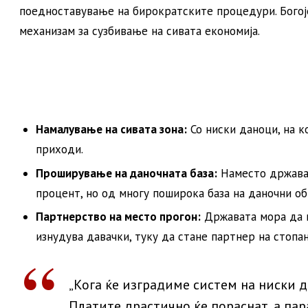
поедноставување на бирократските процедури. Богој
механизам за сузбивање на сивата економија.
Намалување на сивата зона:
Со ниски даноци, на к
приходи.
Проширување на даночната база:
Наместо држават
процент, но од многу поширока база на даночни об
Партнерство на место прогон:
Државата мора да п
изнудува давачки, туку да стане партнер на стопа
„Кога ќе изградиме систем на ниски д
Платите драстично ќе пораснат, а пар