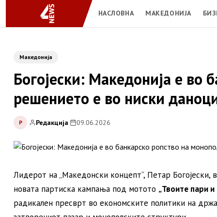
НАСЛОВНА
МАКЕДОНИЈА
БИЗ
Македонија
Богојески: Македонија е во 
решението е во ниски даноци
Редакција
|
09.06.2026
Р
Лидерот на „Македонски концепт“, Петар Богојески, в
новата партиска кампања под мотото
„Твоите пари и
радикален пресврт во економските политики на држав