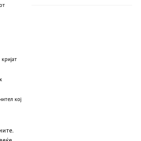
бум
от
 кријат
к
нител кој
иите.
веќе