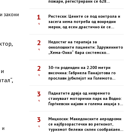
пожари, регистрирани се 628
интервенции од почетокот на
годината
и закони
1
Ристески: Цените се под контрола и
засега нема потреба од вонредни
ч
мерки, од есен драстично ќе се
зголемат казните за нефер трговија
2
Недостиг на терапија за
ктор,
онколошките пациенти: Здружението
ч
„Хема-Онко“ бара системско
решение и долгорочна стратегија
2
30-ти роденден на 2.200 метри
 и
височина: Габриела Панајотова го
ч
прослави јубилејот на Големото
тал“,
Езеро на Пелистер
3
Паднатите дрвја од невремето
стануваат моторички парк на Водно:
ч
Ѓорѓиевски најави и голема акција за
пошумување
3
Мицкоски: Македонските аеродроми
се најбрзорастечки во регионот,
ч
 и
туризмот бележи силен сообраќаен