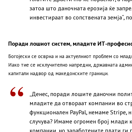
затоа што даночната ерозија ќе запре
инвестираат во сопствената земја“, п
Поради лошиот систем, младите ИТ-професио
Богојески се осврна и на актуелниот проблем со млад
Иако тие се исклучително напредни, државната админ
капитали надвор од македонските граници.
„Денес, поради лошите даночни поли
младите да отвораат компании во ст
функционален PayPal, немаме Stripe,
случува? Имаме огромен број млади к
компании, но заработените плати ги 