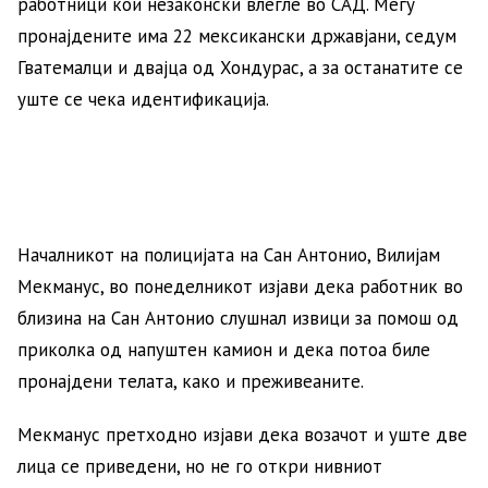
работници кои незаконски влегле во САД. Меѓу
пронајдените има 22 мексикански државјани, седум
Гватемалци и двајца од Хондурас, а за останатите се
уште се чека идентификација.
Началникот на полицијата на Сан Антонио, Вилијам
Мекманус, во понеделникот изјави дека работник во
близина на Сан Антонио слушнал извици за помош од
приколка од напуштен камион и дека потоа биле
пронајдени телата, како и преживеаните.
Мекманус претходно изјави дека возачот и уште две
лица се приведени, но не го откри нивниот