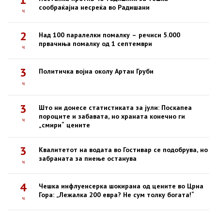
сообраќајна несреќа во Радишани
ч
2
Над 100 паралелки помалку – речиси 5.000
првачиња помалку од 1 септември
ч
3
Политичка војна околу Артан Груби
ч
3
Што ни донесе статистиката за јули: Поскапеа
пороците и забавата, но храната конечно ги
ч
„смири“ цените
3
Квалитетот на водата во Гостивар се подобрува, но
забраната за пиење останува
ч
4
Чешка инфлуенсерка шокирана од цените во Црна
Гора: „Лежалка 200 евра? Не сум толку богата!“
ч