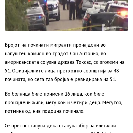
Бројот на починати мигранти пронајдени во
напуштен камион во градот Сан Антонио, во
американската сојузна држава Тексас, се зголеми на
51. Официјалните лица претходно соопштија за 48
почината, но сега таа бројка е ревидирана на 51.
Во болница биле примени 16 лица, кои биле
пронајдени живи, меѓу кои и четири деца. Меѓутоа,
петмина од нив подоцна починале.
Се претпоставува дека станува збор за илегални