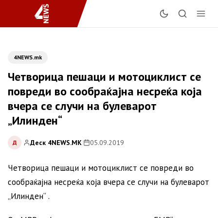
4NEWS.mk
Четворица пешаци и мотоциклист се
повреди во сообраќајна несреќа која
вчера се случи на булеварот
„Илинден“
Деск 4NEWS.MK
|
05.09.2019
Д
Четворица пешаци и мотоциклист се повреди во
сообраќајна несреќа која вчера се случи на булеварот
„Илинден“ .