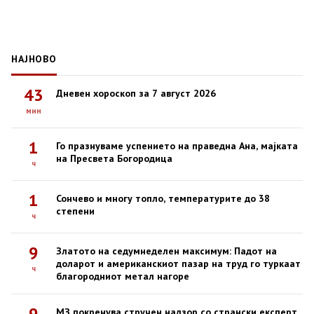
НАЈНОВО
43
Дневен хороскоп за 7 август 2026
мин
1
Го празнуваме успението на праведна Ана, мајката
на Пресвета Богородица
ч
1
Сончево и многу топло, температурите до 38
степени
ч
9
Златото на седумнеделен максимум: Падот на
доларот и американскиот пазар на труд го туркаат
ч
благородниот метал нагоре
9
МЗ покренува стручен надзор со странски експерт