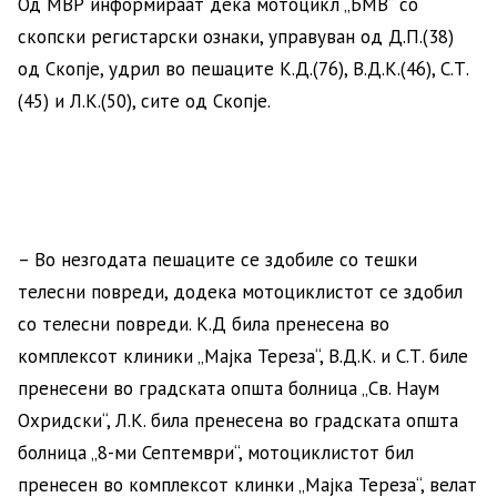
Од МВР информираат дека мотоцикл „БМВ“ со
скопски регистарски ознаки, управуван од Д.П.(38)
од Скопје, удрил во пешаците К.Д.(76), В.Д.К.(46), С.Т.
(45) и Л.К.(50), сите од Скопје.
– Во незгодата пешаците се здобиле со тешки
телесни повреди, додека мотоциклистот се здобил
со телесни повреди. К.Д била пренесена во
комплексот клиники „Мајка Тереза“, В.Д.К. и С.Т. биле
пренесени во градската општа болница „Св. Наум
Охридски“, Л.К. била пренесена во градската општа
болница „8-ми Септември“, мотоциклистот бил
пренесен во комплексот клинки „Мајка Тереза“, велат