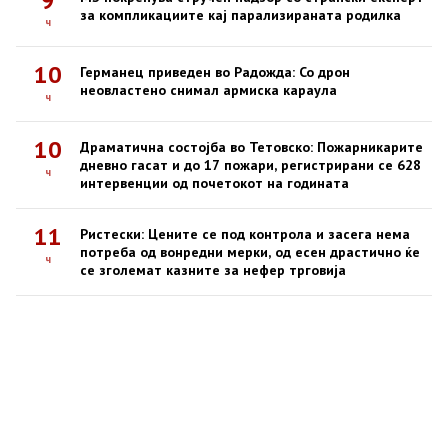
за компликациите кај парализираната родилка
ч
10
Германец приведен во Радожда: Со дрон
неовластено снимал армиска караула
ч
10
Драматична состојба во Тетовско: Пожарникарите
дневно гасат и до 17 пожари, регистрирани се 628
ч
интервенции од почетокот на годината
11
Ристески: Цените се под контрола и засега нема
потреба од вонредни мерки, од есен драстично ќе
ч
се зголемат казните за нефер трговија