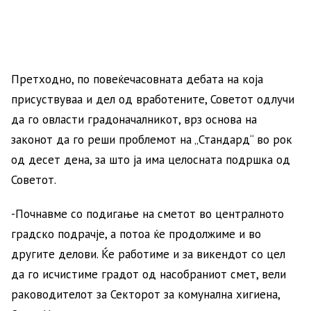
Претходно, по повеќечасовната дебата на која
присуствуваа и дел од вработените, Советот одлучи
да го овласти градоначалникот, врз основа на
законот да го реши проблемот на „Стандард“ во рок
од десет дена, за што ја има целосната подршка од
Советот.
-Почнавме со подигање на сметот во централното
градско подрачје, а потоа ќе продолжиме и во
другите делови. Ќе работиме и за викендот со цел
да го исчистиме градот од насобраниот смет, вели
раководителот за Секторот за комунална хигиена,