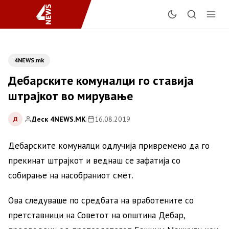
4NEWS.mk
Дебарските комуналци го ставија
штрајкот во мирување
Деск 4NEWS.MK
|
16.08.2019
Д
Дебарските комуналци одлучија привремено да го
прекинат штрајкот и веднаш се зафатија со
собирање на насобраниот смет.
Ова следуваше по средбата на вработените со
претставници на Советот на општина Дебар,