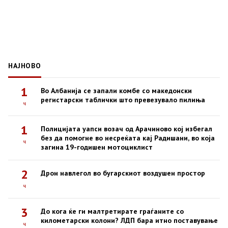
НАЈНОВО
1
Во Албанија се запали комбе со македонски
регистарски таблички што превезувало пилиња
ч
1
Полицијата уапси возач од Арачиново кој избегал
без да помогне во несреќата кај Радишани, во која
ч
загина 19-годишен мотоциклист
2
Дрон навлегол во бугарскиот воздушен простор
ч
3
До кога ќе ги малтретирате граѓаните со
километарски колони? ЛДП бара итно поставување
ч