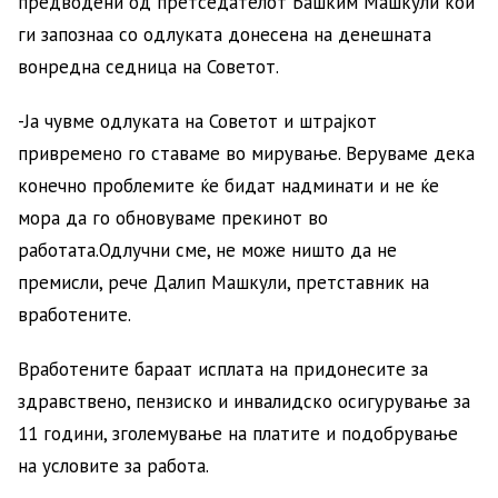
предводени од претседателот Башким Машкули кои
ги запознаа со одлуката донесена на денешната
вонредна седница на Советот.
-Ја чувме одлуката на Советот и штрајкот
привремено го ставаме во мирување. Веруваме дека
конечно проблемите ќе бидат надминати и не ќе
мора да го обновуваме прекинот во
работата.Одлучни сме, не може ништо да не
премисли, рече Далип Машкули, претставник на
вработените.
Вработените бараат исплата на придонесите за
здравствено, пензиско и инвалидско осигурување за
11 години, зголемување на платите и подобрување
на условите за работа.