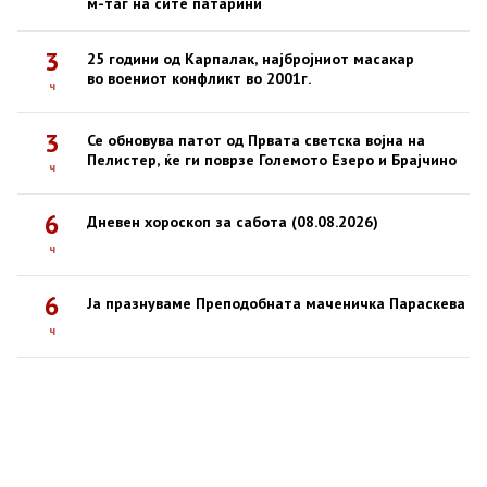
м-таг на сите патарини
3
25 години од Карпалак, најбројниот масакар
во воениот конфликт во 2001г.
ч
3
Се обновува патот од Првата светска војна на
Пелистер, ќе ги поврзе Големото Езеро и Брајчино
ч
6
Дневен хороскоп за сабота (08.08.2026)
ч
6
Ја празнуваме Преподобната маченичка Параскева
ч