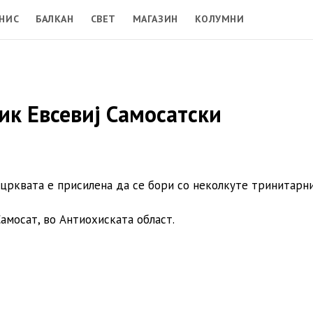
НИС
БАЛКАН
СВЕТ
МАГАЗИН
КОЛУМНИ
ик Евсевиј Самосатски
 црквата е присилена да се бори со неколкуте тринитарни
амосат, во Антиохиската област.