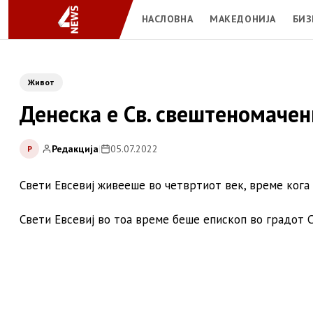
НАСЛОВНА
МАКЕДОНИЈА
БИЗ
Живот
Денеска е Св. свештеномачен
Редакција
|
05.07.2022
Р
Свети Евсевиј живееше во четвртиот век, време кога
Свети Евсевиј во тоа време беше епископ во градот С