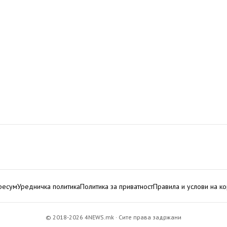
ресум
Уредничка политика
Политика за приватност
Правила и услови на к
© 2018-2026 4NEWS.mk · Сите права задржани