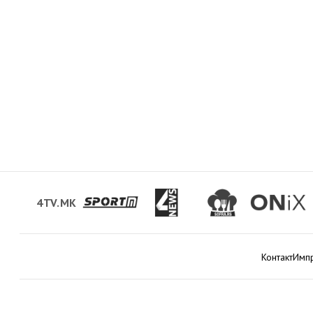
4TV.MK
Контакт
Имп