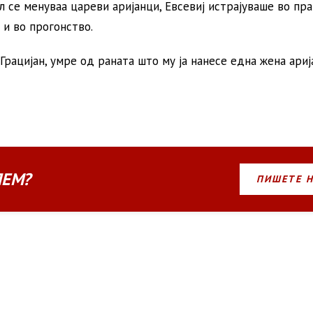
 се менуваа цареви аријанци, Евсевиј истрајуваше во пр
 и во прогонство.
рацијан, умре од раната што му ја нанесе една жена ариј
ЛЕМ?
ПИШЕТЕ 