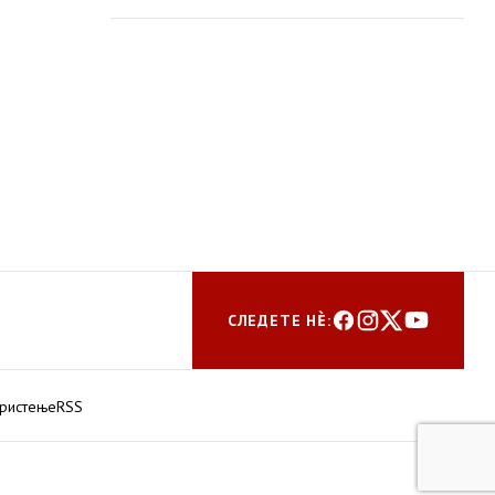
пошумување
СЛЕДЕТЕ НЀ:
ористење
RSS