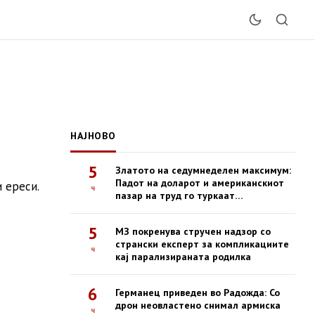
НАЈНОВО
5
Златото на седумнеделен максимум:
Падот на доларот и американскиот
 ереси.
ч
пазар на труд го туркаат
благородниот метал нагоре
5
МЗ покренува стручен надзор со
странски експерт за компликациите
ч
кај парализираната родилка
6
Германец приведен во Радожда: Со
дрон неовластено снимал армиска
ч