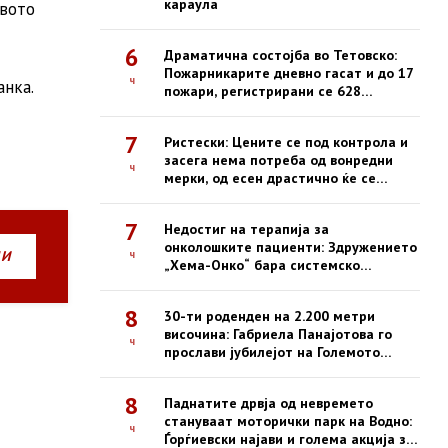
караула
авото
6
Драматична состојба во Тетовско:
Пожарникарите дневно гасат и до 17
ч
анка.
пожари, регистрирани се 628
интервенции од почетокот на
годината
7
Ристески: Цените се под контрола и
засега нема потреба од вонредни
ч
мерки, од есен драстично ќе се
зголемат казните за нефер трговија
7
Недостиг на терапија за
онколошките пациенти: Здружението
НИ
ч
„Хема-Онко“ бара системско
решение и долгорочна стратегија
8
30-ти роденден на 2.200 метри
височина: Габриела Панајотова го
ч
прослави јубилејот на Големото
Езеро на Пелистер
8
Паднатите дрвја од невремето
стануваат моторички парк на Водно:
ч
Ѓорѓиевски најави и голема акција за