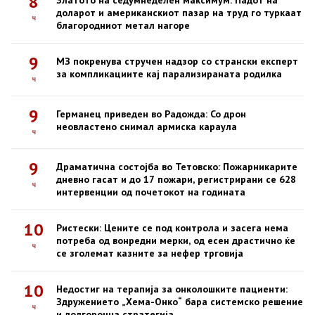
8
Златото на седумнеделен максимум: Падот на
доларот и американскиот пазар на труд го туркаат
ч
благородниот метал нагоре
9
МЗ покренува стручен надзор со странски експерт
за компликациите кај парализираната родилка
ч
9
Германец приведен во Радожда: Со дрон
неовластено снимал армиска караула
ч
9
Драматична состојба во Тетовско: Пожарникарите
дневно гасат и до 17 пожари, регистрирани се 628
ч
интервенции од почетокот на годината
10
Ристески: Цените се под контрола и засега нема
потреба од вонредни мерки, од есен драстично ќе
ч
се зголемат казните за нефер трговија
10
Недостиг на терапија за онколошките пациенти:
Здружението „Хема-Онко“ бара системско решение
ч
и долгорочна стратегија