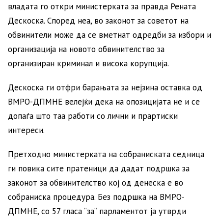
владата го откри министерката за правда Рената
Дескоска. Според неа, во законот за советот на
обвинители може да се вметнат одредби за избори и
организација на новото обвинителство за
организиран криминал и висока корупција.
Дескоска ги отфри барањата за нејзина оставка од
ВМРО-ДПМНЕ велејќи дека на опозицијата не и се
допаѓа што таа работи со лични и прартиски
интереси.
Претходно министерката на собраниската седница
ги повика сите пратеници да дадат подршка за
законот за обвинителство кој од денеска е во
собраниска процедура. Без подршка на ВМРО-
ДПМНЕ, со 57 гласа “за“ парламентот ја утврди