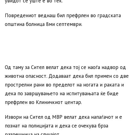
увидот се уште е во тек.
Повредениот веднаш бил префрлен во градската
општина болница 8ми септември.
Од таму за Сител велат дека тој се наоѓа надвор од
животна опасност. Додаваат дека бил примен со две
прострелни рани во пределот на ногата и раката и
дека по завршувањето на испитувањата ќе биде
префрлен во Клиничкиот центар.
Извори на Сител од МВР велат дека напаѓачот и е
познат на полицијата и дека се очекува брза
разрешница на случајот.