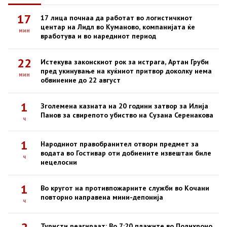
17
17 лица почнаа да работат во логистичкиот
центар на Лидл во Куманово, компанијата ќе
мин
вработува и во наредниот период
22
Истекува законскиот рок за истрага, Артан Груби
пред укинување на куќниот притвор доколку нема
мин
обвинение до 22 август
1
Зголемена казната на 20 години затвор за Илија
Панов за свирепото убиство на Сузана Серенакова
ч
1
Народниот правобранител отвори предмет за
водата во Гостивар оти добиените извештаи биле
ч
нецелосни
1
Во кругот на противпожарните служби во Кочани
повторно направена мини-депонија
ч
Туристи реагираат: Во 7:20 плажите во Полихроно