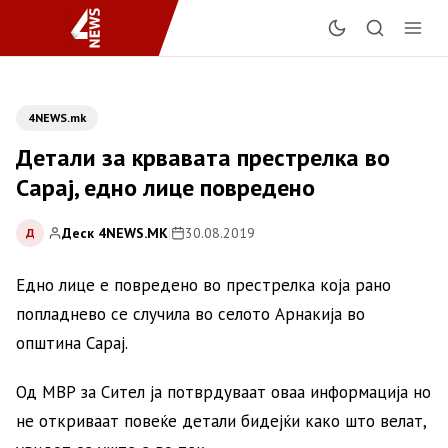
4NEWS.mk
Детали за крвавата престрелка во
Сарај, едно лице повредено
Деск 4NEWS.MK
|
30.08.2019
Д
Едно лице е повредено во престрелка која рано
попладнево се случила во селото Арнакија во
општина Сарај.
Од МВР за Сител ја потврдуваат оваа информација но
не откриваат повеќе детали бидејќи како што велат,