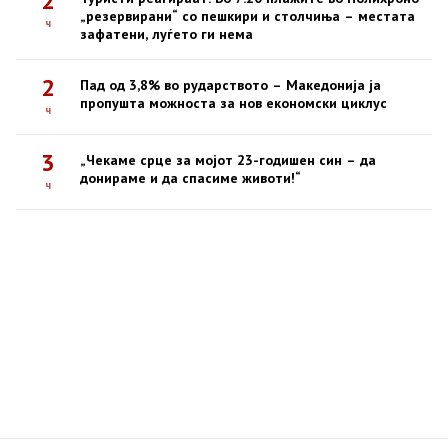
2
„резервирани“ со пешкири и столчиња – местата
ч
зафатени, луѓето ги нема
2
Пад од 3,8% во рударството – Македонија ја
пропушта можноста за нов економски циклус
ч
3
„Чекаме срце за мојот 23-годишен син – да
донираме и да спасиме животи!“
ч