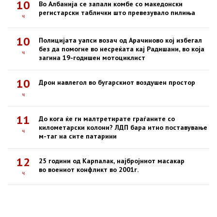
10
Во Албанија се запали комбе со македонски
регистарски таблички што превезувало пилиња
ч
10
Полицијата уапси возач од Арачиново кој избегал
без да помогне во несреќата кај Радишани, во која
ч
загина 19-годишен мотоциклист
10
Дрон навлегол во бугарскиот воздушен простор
ч
11
До кога ќе ги малтретирате граѓаните со
километарски колони? ЛДП бара итно поставување
ч
м-таг на сите патарини
12
25 години од Карпалак, најбројниот масакар
во воениот конфликт во 2001г.
ч