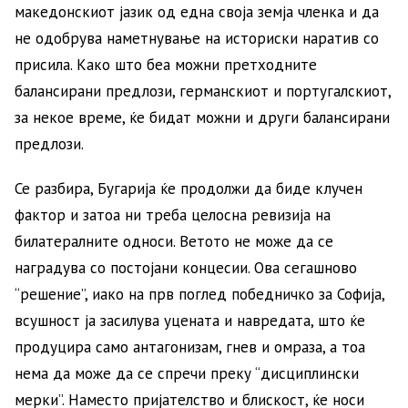
македонскиот јазик од една своја земја членка и да
не одобрува наметнување на историски наратив со
присила. Како што беа можни претходните
балансирани предлози, германскиот и португалскиот,
за некое време, ќе бидат можни и други балансирани
предлози.
Се разбира, Бугарија ќе продолжи да биде клучен
фактор и затоа ни треба целосна ревизија на
билатералните односи. Ветото не може да се
наградува со постојани концесии. Ова сегашново
“решение”, иако на прв поглед победничко за Софија,
всушност ја засилува уцената и навредата, што ќе
продуцира само антагонизам, гнев и омраза, а тоа
нема да може да се спречи преку “дисциплински
мерки”. Наместо пријателство и блискост, ќе носи