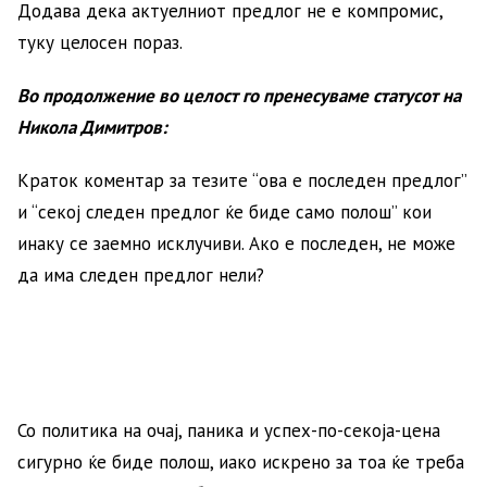
Додава дека актуелниот предлог не е компромис,
туку целосен пораз.
Во продолжение во целост го пренесуваме статусот на
Никола Димитров:
Краток коментар за тезите “ова е последен предлог”
и “секој следен предлог ќе биде само полош” кои
инаку се заемно исклучиви. Ако е последен, не може
да има следен предлог нели?
Со политика на очај, паника и успех-по-секоја-цена
сигурно ќе биде полош, иако искрено за тоа ќе треба