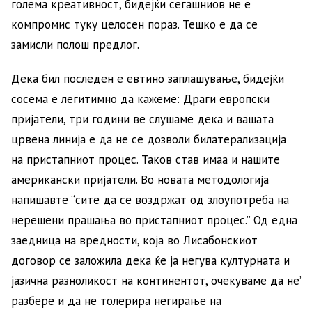
голема креативност, бидејќи сегашниов не е
компромис туку целосен пораз. Тешко е да се
замисли полош предлог.
Дека бил последен е евтино заплашување, бидејќи
сосема е легитимно да кажеме: Драги европски
пријатели, три години ве слушаме дека и вашата
црвена линија е да не се дозволи билатерализација
на пристапниот процес. Таков став имаа и нашите
американски пријатели. Во новата методологија
напишавте “сите да се воздржат од злоупотреба на
нерешени прашања во пристапниот процес.” Од една
заедница на вредности, која во Лисабонскиот
договор се заложила дека ќе ја негува културната и
јазична разноликост на континентот, очекуваме да не’
разбере и да не толерира негирање на