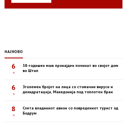
НАЈНОВО
6
38-годишен маж пронајден починат во својот дом
во Штип
ч
6
Зголемен бројот на лица со стомачни вируси и
дехидратација, Македонија под топлотен бран
ч
8
Слета владиниот авион со повредениот турист од
Бодрум
ч