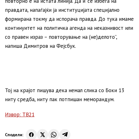
повторно е на истата линија. Да и’ се избега на
правдата, напаѓајќи ја институцијата специјално
формирана токму да испорача правда. До тука имаме
континуитет на политичка агенда на неказнивост или
со правен израз – повторување на (не)делото”,
напиша Димитров на Фејсбук.
Тој на крајот пишува дека немал слика со Боки 13
ниту средба, ниту пак потпишан меморандум.
Извор: ТВ21
Сподели: