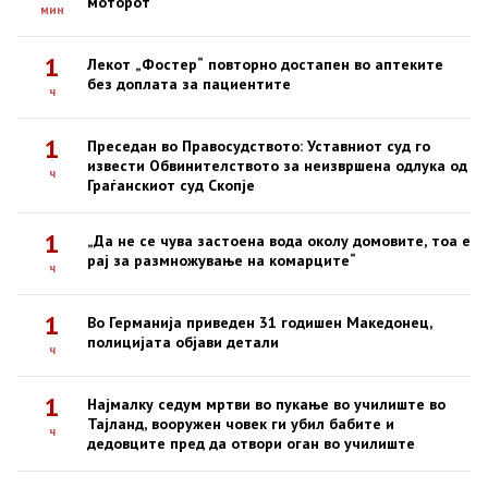
моторот
мин
1
Лекот „Фостер“ повторно достапен во аптеките
без доплата за пациентите
ч
1
Преседан во Правосудството: Уставниот суд го
извести Обвинителството за неизвршена одлука од
ч
Граѓанскиот суд Скопје
1
„Да не се чува застоена вода околу домовите, тоа е
рај за размножување на комарците“
ч
1
Во Германија приведен 31 годишен Македонец,
полицијата објави детали
ч
1
Најмалку седум мртви во пукање во училиште во
Тајланд, вооружен човек ги убил бабите и
ч
дедовците пред да отвори оган во училиште