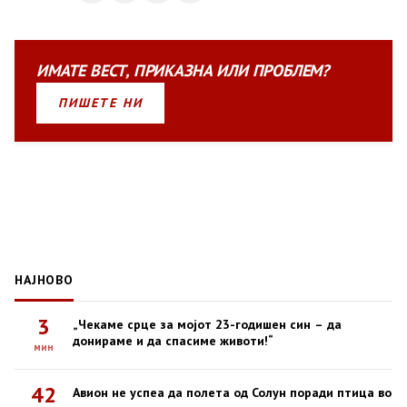
ИМАТЕ
ВЕСТ
,
ПРИКАЗНА
ИЛИ
ПРОБЛЕМ?
ПИШЕТЕ НИ
НАЈНОВО
3
„Чекаме срце за мојот 23-годишен син – да
донираме и да спасиме животи!“
мин
42
Авион не успеа да полета од Солун поради птица во