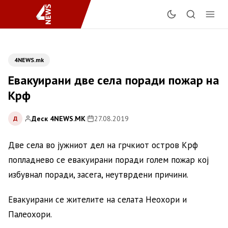
4NEWS.mk
Евакуирани две села поради пожар на
Крф
Деск 4NEWS.MK
|
27.08.2019
Д
Две села во јужниот дел на грчкиот остров Крф
попладнево се евакуирани поради голем пожар кој
избувнал поради, засега, неутврдени причини.
Евакуирани се жителите на селата Неохори и
Палеохори.