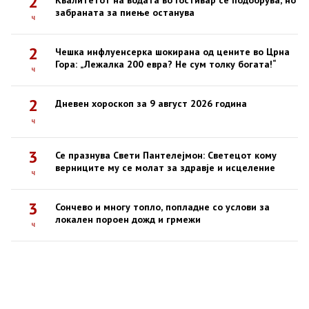
2
Квалитетот на водата во Гостивар се подобрува, но
забраната за пиење останува
ч
2
Чешка инфлуенсерка шокирана од цените во Црна
Гора: „Лежалка 200 евра? Не сум толку богата!“
ч
2
Дневен хороскоп за 9 август 2026 година
ч
3
Се празнува Свети Пантелејмон: Светецот кому
верниците му се молат за здравје и исцеление
ч
3
Сончево и многу топло, попладне со услови за
локален пороен дожд и грмежи
ч