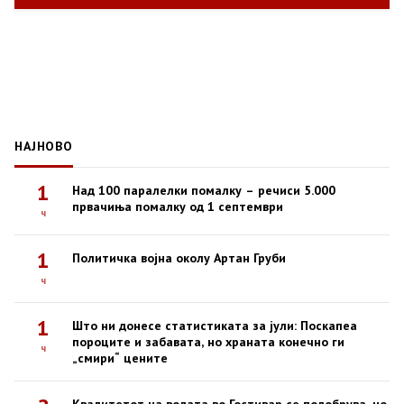
НАЈНОВО
1
Над 100 паралелки помалку – речиси 5.000
првачиња помалку од 1 септември
ч
1
Политичка војна околу Артан Груби
ч
1
Што ни донесе статистиката за јули: Поскапеа
пороците и забавата, но храната конечно ги
ч
„смири“ цените