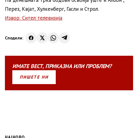
На денешната трка бодови освоија уште и Албон ,
Перез, Квјат, Хулкенберг, Гасли и Строл.
Извор: Сител телевизија
Сподели:
ИМАТЕ
ВЕСТ
,
ПРИКАЗНА
ИЛИ
ПРОБЛЕМ?
ПИШЕТЕ НИ
НАЈНОВО