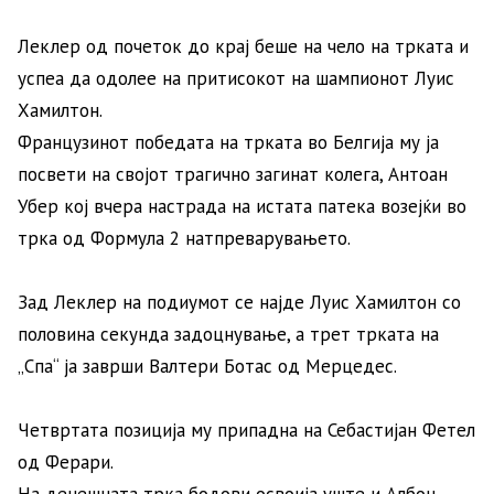
Леклер од почеток до крај беше на чело на трката и
успеа да одолее на притисокот на шампионот Луис
Хамилтон.
Французинот победата на трката во Белгија му ја
посвети на својот трагично загинат колега, Антоан
Убер кој вчера настрада на истата патека возејќи во
трка од Формула 2 натпреварувањето.
Зад Леклер на подиумот се најде Луис Хамилтон со
половина секунда задоцнување, а трет трката на
„Спа“ ја заврши Валтери Ботас од Мерцедес.
Четвртата позиција му припадна на Себастијан Фетел
од Ферари.