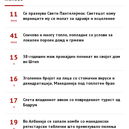
11
Се празнува Свети Пантелејмон: Светецот кому
верниците му се молат за здравје и исцеление
мин
41
Сончево и многу топло, попладне со услови за
локален пороен дожд и грмежи
мин
15
38-годишен маж пронајден починат во својот дом
во Штип
ч
16
Зголемен бројот на лица со стомачни вируси и
дехидратација, Македонија под топлотен бран
ч
17
Слета владиниот авион со повредениот турист од
Бодрум
ч
19
Во Албанија се запали комбе со македонски
регистарски таблички што превезувало пилиња
ч