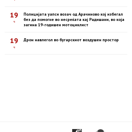
19
Полицијата уапси возач од Арачиново кој избегал
без да помогне во несреќата кај Радишани, во која
ч
загина 19-годишен мотоциклист
19
Дрон навлегол во бугарскиот воздушен простор
ч