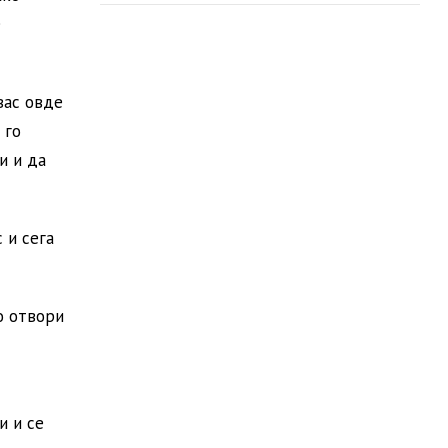
е
вас овде
 го
и и да
 и сега
о отвори
и и се