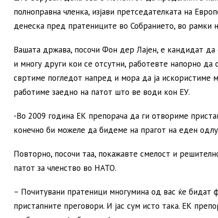
полноправна членка, изјави претседателката на Европ
денеска пред пратениците во Собранието, во рамки н
Вашата држава, посочи Фон дер Лајен, е кандидат да 
и многу други кои се отсутни, работевте напорно да с
свртиме погледот напред и мора да ја искористиме м
работиме заедно на патот што ве води кон ЕУ.
-Во 2009 година ЕК препорача да ги отвориме пристап
конечно би можеле да бидеме на прагот на еден одлуч
Повторно, посочи таа, покажавте смелост и решителн
патот за членство во НАТО.
– Почитувани пратеници многумина од вас ќе бидат ф
пристапните преговори. И јас сум исто така. ЕК преп