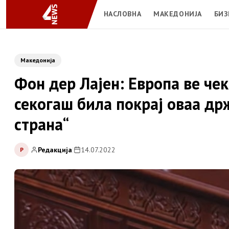
НАСЛОВНА
МАКЕДОНИЈА
БИЗ
Македонија
Фон дер Лајен: Европа ве чек
секогаш била покрај оваа др
страна“
Редакција
|
14.07.2022
Р