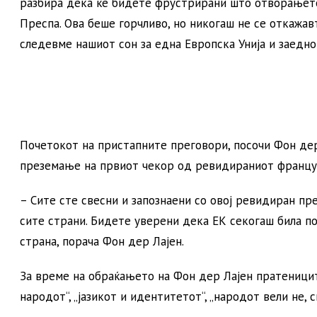
разбира дека ќе бидете фрустрирани што отворањето
Преспа. Ова беше горчливо, но никогаш не се откажав
следевме нашиот сон за една Европска Унија и заедно
Почетокот на пристапните преговори, посочи Фон дер
преземање на првиот чекор од ревидираниот францу
– Сите сте свесни и запознаени со овој ревидиран пр
сите страни. Бидете уверени дека ЕК секогаш била по
страна, порача Фон дер Лајен.
За време на обраќањето на Фон дер Лајен пратеницит
народот“, „јазикот и идентитетот“, „народот вели не, с