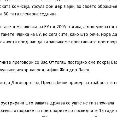
ската комисија, Урсула фон дер Лајен, во своето обраќањ
а 80-тата пленарна седница.
стане земја членка на ЕУ од 2005 година, а многумина од 
танете членка на ЕУ, но сега сите, како што рече, мора да
ожноста пред нас да ги започнеме пристапните преговор
ните преговори со Вас. Оттогаш постојано сме покрај Вас
увачки чекор напред, изјави Фон дер Лајен.
ост, а Договорот од Преспа беше пример за храброст и г
рустрирани што вашата држава се уште не ги започнала
орачува отворање на преговорите во последните 13 годин