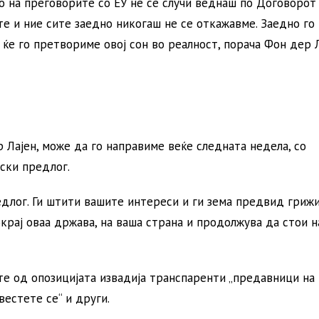
 на преговорите со ЕУ не се случи веднаш по Договорот
те и ние сите заедно никогаш не се откажавме. Заедно го
 ќе го претвориме овој сон во реалност, порача Фон дер Л
 Лајен, може да го направиме веќе следната недела, со
ски предлог.
едлог. Ги штити вашите интереси и ги зема предвид гриж
крај оваа држава, на ваша страна и продолжува да стои н
е од опозицијата извадија транспаренти „предавници на
вестете се“ и други.