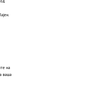
 од
ајен.
ите на
а ваша