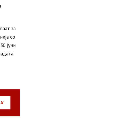
и
ваат за
нија со
30 јуни
ладата.
НИ