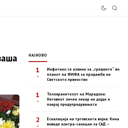
ваша
НАЈНОВО
1
Инфатино се извини за „грешките“ во
планот на ФИФА за продажба на
ч
Светското првенство
1
Телохранителот на Марадона:
Неговиот личен лекар не дојде и
ч
покрај предупредувањата
2
Ескалација на трговската војна: Кина
воведе контра-санкции за САД –
ч