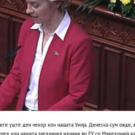
вите уште ден чекор кон нашата Унија. Денеска сум овде, 
ред кон нашата заедничка иднина во ЕУ со Македонија к