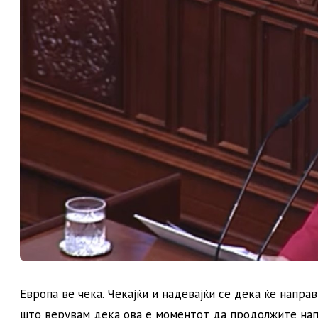
Европа ве чека. Чекајќи и надевајќи се дека ќе напра
што верувам дека ова е моментот да продолжите нап