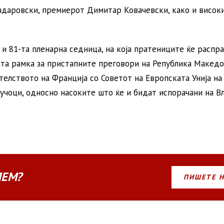
даровски, премиерот Димитар Ковачевски, како и висок
и 81-та пленарна седница, на која пратениците ќе распра
та рамка за пристапните преговори на Република Македо
елството на Франција со Советот на Европската Унија на 
лучоци, односно насоките што ќе и бидат испорачани на В
ЛЕМ?
ПИШЕТЕ 