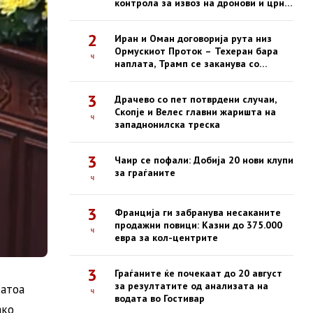
контрола за извоз на дронови и црна
листа за американски компании
2
Иран и Оман договорија рута низ
Ормускиот Проток – Техеран бара
ч
наплата, Трамп се заканува со
жестоки удари
3
Драчево со пет потврдени случаи,
Скопје и Велес главни жаришта на
ч
западнонилска треска
3
Чаир се пофали: Добија 20 нови клупи
за граѓаните
ч
3
Франција ги забранува несаканите
продажни повици: Казни до 375.000
ч
евра за кол-центрите
3
Граѓаните ќе почекаат до 20 август
за резултатите од анализата на
затоа
ч
водата во Гостивар
ако