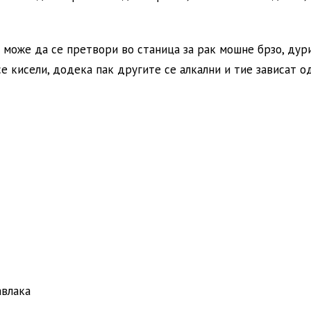
 може да се претвори во станица за рак мошне брзо, дури
е кисели, додека пак другите се алкални и тие зависат о
авлака