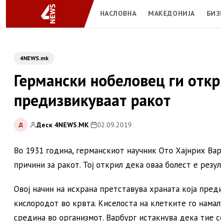
НАСЛОВНА
МАКЕДОНИЈА
БИЗ
4NEWS.mk
Германски нобеловец ги откр
предизвикуваат ракот
Деск 4NEWS.MK
|
02.09.2019
Д
Во 1931 година, германскиот научник Ото Хајнрих Ва
причини за ракот. Тој открил дека оваа болест е резу
Овој начин на исхрана претставува храната која пред
кислородот во крвта. Киселоста на клетките го намал
средина во организмот. Варбург истакнува дека тие с