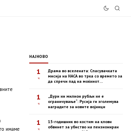
НАЈНОВО
1
Драма во вселената: Спасувачката
мисија на НАСА во трка со времето за
ч
да спречи пад на моќниот
опсерваториум Swift
овните
1
„Дури ни милион рубљи не е
ограничување“: Русија ги зголемува
ч
наградите за новите војници
а
1
15-годишник во костим на кловн
обвинет за убиство на пензиониран
 го имаме
ч