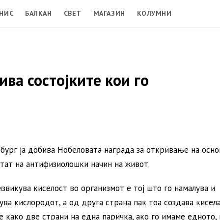
НИС
БАЛКАН
СВЕТ
МАГАЗИН
КОЛУМНИ
ива состојките кои го
рбург ја добива Нобеловата награда за откривање на осн
лтат на антифизиолошки начин на живот.
извикува киселост во организмот е тој што го намалува и
ува кислородот, а од друга страна пак тоа создава кисел
е како две страни на една паричка, ако го имаме едното,