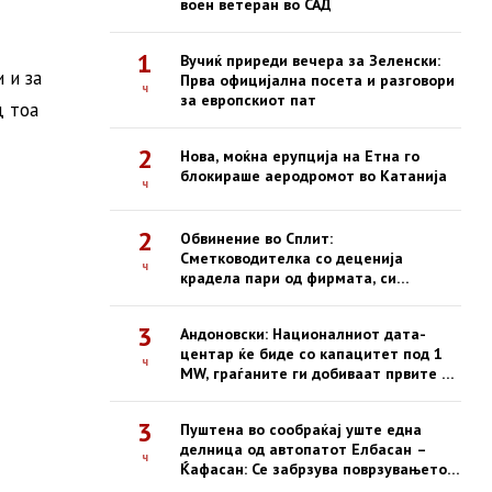
воен ветеран во САД
1
Вучиќ приреди вечера за Зеленски:
 и за
Прва официјална посета и разговори
ч
за европскиот пат
д тоа
2
Нова, моќна ерупција на Етна го
блокираше аеродромот во Катанија
ч
2
Обвинение во Сплит:
Сметководителка со деценија
ч
крадела пари од фирмата, си
купувала недвижности
3
Андоновски: Националниот дата-
центар ќе биде со капацитет под 1
ч
MW, граѓаните ги добиваат првите е-
услуги на сигурна платформа
3
Пуштена во сообраќај уште една
делница од автопатот Елбасан –
ч
Ќафасан: Се забрзува поврзувањето
на Коридорот 8