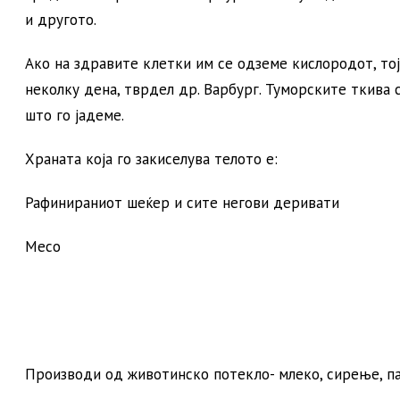
и другото.
Ако на здравите клетки им се одземе кислородот, тој
неколку дена, тврдел др. Варбург. Туморските ткива с
што го јадеме.
Храната која го закиселува телото е:
Рафинираниот шеќер и сите негови деривати
Месо
Производи од животинско потекло- млеко, сирење, п