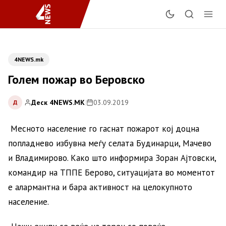
4NEWS.mk
Голем пожар во Беровско
Деск 4NEWS.MK
|
03.09.2019
Д
Месното население го гаснат пожарот кој доцна
попладнево избувна меѓу селата Будинарци, Мачево
и Владимирово. Како што информира Зоран Ајтовски,
командир на ТППЕ Берово, ситуацијата во моментот
е алармантна и бара активност на целокупното
население.