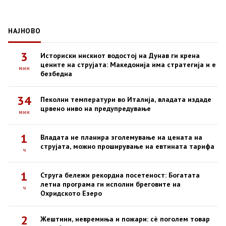
НАЈНОВО
3
Историски нискиот водостој на Дунав ги крена
цените на струјата: Македонија има стратегија и е
мин
безбедна
34
Пеколни температури во Италија, владата издаде
црвено ниво на предупредување
мин
1
Владата не планира зголемување на цената на
струјата, можно проширување на евтината тарифа
ч
1
Струга бележи рекордна посетеност: Богатата
летна програма ги исполни бреговите на
ч
Охридското Езеро
2
Жештини, невремиња и пожари: сè поголем товар