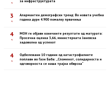
за инфраструктурата
ч
3
Алармантен демографски тренд: Во новата учебна
година дури 4.900 помалку првачиња
ч
4
МОН ги објави конечните резултати од матурата:
Просечна оценка 3,66, министерката Јаневска
ч
задоволна од успехот
4
Одбележани 10 години од катастрофалните
поплави во Гази Баба: „Споменот, солидарноста и
ч
одговорноста се наша трајна обврска“