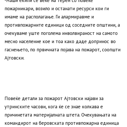
-Наши екипи се веќе на терен со повеќе
пожарникари, возило и останати ресурси кои ги
имаме на располагање. Ги алармиравме и
противпожарните единици од соседните општини, а
очекуваме уште поголема инволвираност на самото
месно население кое и тоа како даде допринос во
гаснењето, по првичната појава на пожарот, соопшти
Ајтовски.
Повеќе детали за пожарот Ајтовски најави за
утринските часови, кога ќе се знае колкава е
причинетата материјалната штета. Очекувањата на
командирот на беровската противпожарна единица