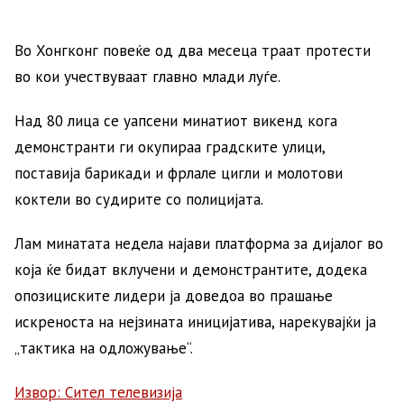
Во Хонгконг повеќе од два месеца траат протести
во кои учествуваат главно млади луѓе.
Над 80 лица се уапсени минатиот викенд кога
демонстранти ги окупираа градските улици,
поставија барикади и фрлале цигли и молотови
коктели во судирите со полицијата.
Лам минатата недела најави платформа за дијалог во
која ќе бидат вклучени и демонстрантите, додека
опозициските лидери ја доведоа во прашање
искреноста на нејзината иницијатива, нарекувајќи ја
„тактика на одложување“.
Извор: Сител телевизија