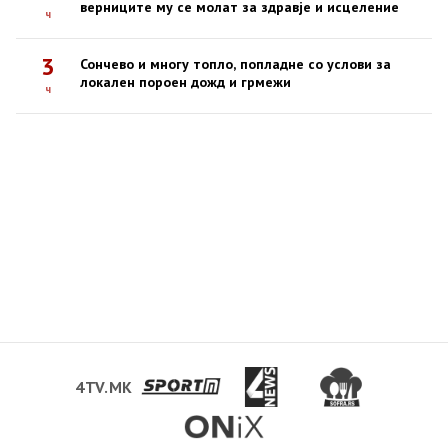
верниците му се молат за здравје и исцеление
ч
3
Сончево и многу топло, попладне со услови за
локален пороен дожд и грмежи
ч
4TV.MK