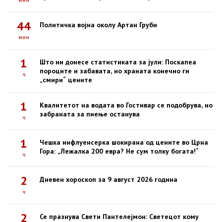
мин
44
Политичка војна околу Артан Груби
мин
1
Што ни донесе статистиката за јули: Поскапеа
пороците и забавата, но храната конечно ги
ч
„смири“ цените
1
Квалитетот на водата во Гостивар се подобрува, но
забраната за пиење останува
ч
1
Чешка инфлуенсерка шокирана од цените во Црна
Гора: „Лежалка 200 евра? Не сум толку богата!“
ч
2
Дневен хороскоп за 9 август 2026 година
ч
2
Се празнува Свети Пантелејмон: Светецот кому