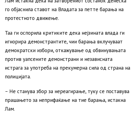
Лам истакна дека на затворениот состанок денеска
го објаснила ставот на Владата за петте барања на
протестното движење.
Таа ги оспорила критиките дека нејзината влада ги
игнорира демонстрантите, чии барања вклучуваат
демократски избори, откажување од обвинувањата
против уапсените демонстрани и независната
истрага за употреба на прекумерна сила од страна на
полицијата.
– Не станува збор за нереагирање, туку се поставува
прашањето за неприфаќање на тие барања, истакна
Лам.