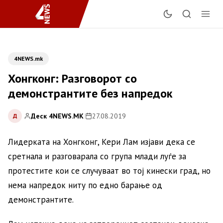
4NEWS.mk
Хонгконг: Разговорот со
демонстрантите без напредок
Деск 4NEWS.MK
|
27.08.2019
Д
Лидерката на Хонгконг, Кери Лам изјави дека се
сретнала и разговарала со група млади луѓе за
протестите кои се случуваат во тој кинески град, но
нема напредок ниту по едно барање од
демонстрантите.