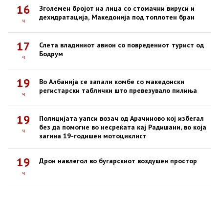
16
Зголемен бројот на лица со стомачни вируси и
дехидратација, Македонија под топлотен бран
ч
17
Слета владиниот авион со повредениот турист од
Бодрум
ч
19
Во Албанија се запали комбе со македонски
регистарски таблички што превезувало пилиња
ч
19
Полицијата уапси возач од Арачиново кој избегал
без да помогне во несреќата кај Радишани, во која
ч
загина 19-годишен мотоциклист
19
Дрон навлегол во бугарскиот воздушен простор
ч