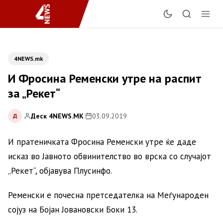
4NEWS.mk
И Фросина Ременски утре на распит
за „Рекет“
Деск 4NEWS.MK
|
03.09.2019
Д
И пратеничката Фросина Ременски утре ќе даде
исказ во Јавното обвинителство во врска со случајот
„Рекет“, објавува Плусинфо.
Ременски е почесна претседателка на Меѓународен
сојуз на Бојан Јовановски Боки 13.