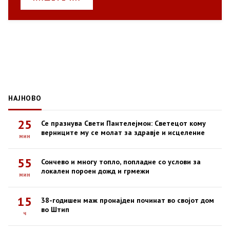
НАЈНОВО
25
Се празнува Свети Пантелејмон: Светецот кому
верниците му се молат за здравје и исцеление
мин
55
Сончево и многу топло, попладне со услови за
локален пороен дожд и грмежи
мин
15
38-годишен маж пронајден починат во својот дом
во Штип
ч