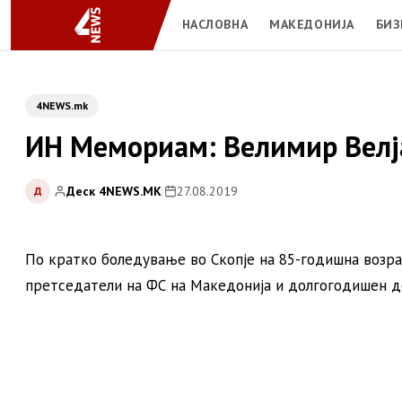
НАСЛОВНА
МАКЕДОНИЈА
БИЗ
4NEWS.mk
ИН Мемориам: Велимир Велј
Деск 4NEWS.MK
|
27.08.2019
Д
По кратко боледување во Скопје на 85-годишна возр
претседатели на ФС на Македонија и долгогодишен дел