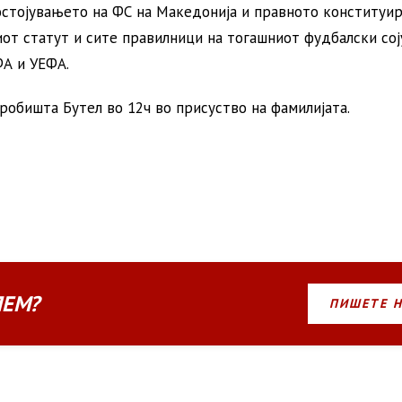
вањето на ФС на Македонија и правното конституир
от статут и сите правилници на тогашниот фудбалски сој
А и УЕФА.
та Бутел во 12ч во присуство на фамилијата.
ЛЕМ?
ПИШЕТЕ 