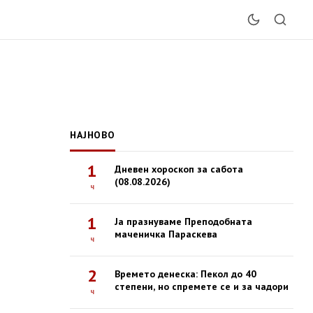
НАЈНОВО
1
Дневен хороскоп за сабота
(08.08.2026)
ч
1
Ја празнуваме Преподобната
маченичка Параскева
ч
2
Времето денеска: Пекол до 40
степени, но спремете се и за чадори
ч