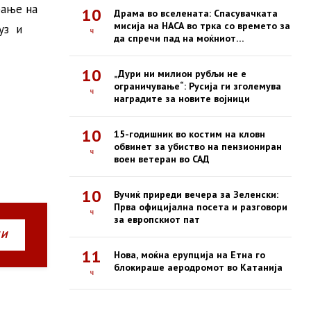
ање на
10
Драма во вселената: Спасувачката
мисија на НАСА во трка со времето за
уз и
ч
да спречи пад на моќниот
опсерваториум Swift
10
„Дури ни милион рубљи не е
ограничување“: Русија ги зголемува
ч
наградите за новите војници
10
15-годишник во костим на кловн
обвинет за убиство на пензиониран
ч
воен ветеран во САД
10
Вучиќ приреди вечера за Зеленски:
Прва официјална посета и разговори
ч
за европскиот пат
НИ
11
Нова, моќна ерупција на Етна го
блокираше аеродромот во Катанија
ч