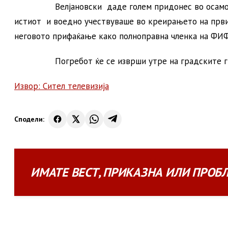
Велјановски даде голем придонес во осамостоју
истиот и воедно учествуваше во креирањето на први
неговото прифаќање како полноправна членка на ФИФ
Погребот ќе се изврши утре на градските гробиш
Извор: Сител телевизија
Сподели:
ИМАТЕ
ВЕСТ
,
ПРИКАЗНА
ИЛИ
ПРОБ