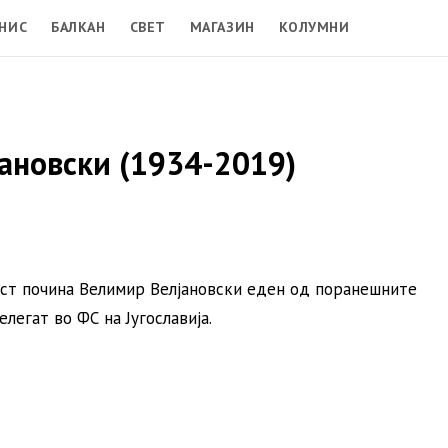
НИС
БАЛКАН
СВЕТ
МАГАЗИН
КОЛУМНИ
ановски (1934-2019)
аст почина Велимир Велјановски еден од поранешните
егат во ФС на Југославија.