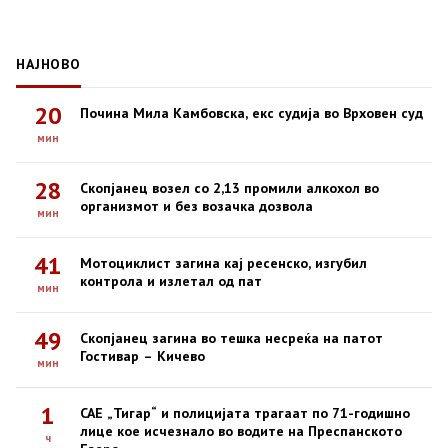
НАЈНОВО
20
Почина Мила Камбовска, екс судија во Врховен суд
мин
28
Скопјанец возел со 2,13 промили алкохол во
организмот и без возачка дозвола
мин
41
Мотоциклист загина кај ресенско, изгубил
контрола и излетал од пат
мин
49
Скопјанец загина во тешка несреќа на патот
Гостивар – Кичево
мин
1
САЕ „Тигар“ и полицијата трагаат по 71-годишно
лице кое исчезнало во водите на Преспанското
ч