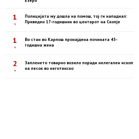
Езеро
1
Полицијата му дошла на помош, тој ги нападнал:
Приведен 17-годишник во центарот на Скопје
ч
1
Во стан во Карпош пронајдена почината 45-
годишна жена
ч
2
Запленето товарно возило поради нелегален ископ
на песок во неготинско
ч