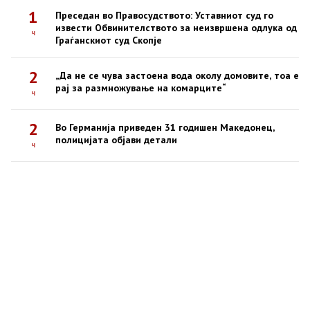
1
Преседан во Правосудството: Уставниот суд го
извести Обвинителството за неизвршена одлука од
ч
Граѓанскиот суд Скопје
2
„Да не се чува застоена вода околу домовите, тоа е
рај за размножување на комарците“
ч
2
Во Германија приведен 31 годишен Македонец,
полицијата објави детали
ч