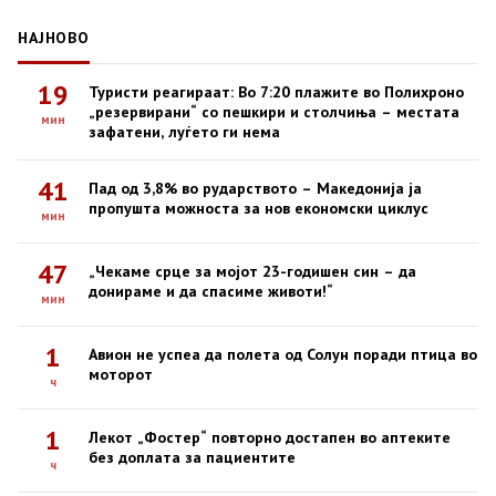
НАЈНОВО
19
Туристи реагираат: Во 7:20 плажите во Полихроно
„резервирани“ со пешкири и столчиња – местата
мин
зафатени, луѓето ги нема
41
Пад од 3,8% во рударството – Македонија ја
пропушта можноста за нов економски циклус
мин
47
„Чекаме срце за мојот 23-годишен син – да
донираме и да спасиме животи!“
мин
1
Авион не успеа да полета од Солун поради птица во
моторот
ч
1
Лекот „Фостер“ повторно достапен во аптеките
без доплата за пациентите
ч