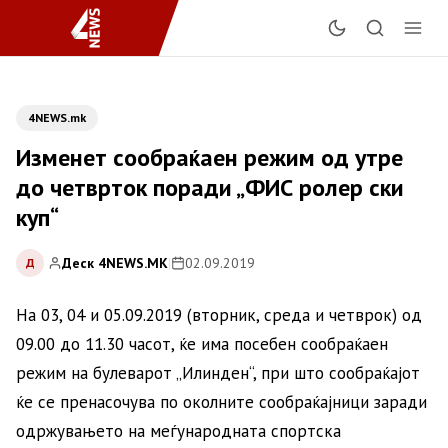
4NEWS.mk
Изменет сообраќаен режим од утре
до четврток поради „ФИС ролер ски
куп“
Деск 4NEWS.MK
|
02.09.2019
Д
На 03, 04 и 05.09.2019 (вторник, среда и четврок) од
09.00 до 11.30 часот, ќе има посебен сообраќаен
режим на булеварот „Илинден“, при што сообраќајот
ќе се пренасочува по околните сообраќајници заради
одржувањето на меѓународната спортска