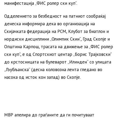
манифестација „ФИС ролер ски куп“.
Одделението за безбедност на патниот сообраќај
денеска информира дека во организација на
Скијачката федерација на РСМ, Клубот за биатлон и
нордиски дисциплини „Олимпик Скии“, Град Скопје и
Општина Карпош, трасата на движење за „ФИС ролер
ски куп“, е од Спортскиот центар „Борис Трајковски“
до крстосницата на булеварот „Илинден“ со улицата
„Љубљанска“ (десна коловозна лента гледано во
насока од исток кон запад) во Скопје.
МВР апелира до граѓаните да ги почитуваат