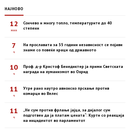
НАЈНОВО
12
Сончево и многу топло, температурите до 40
степени
мин
7
На прославата за 35 години независност се појави
знаме со повеќе краци од државното
ч
10
Проф. д-р Кристоф Бенедиктер ја прими Светската
награда на хуманизмот во Охрид
ч
11
Утре рано наутро авионско прскање против
комарци во Велес
ч
11
„Не сум против фрлање јајца, за дијалог сум
подготвен да ја платам цената“: Курти со реакција
ч
на инцидентот во парламентот