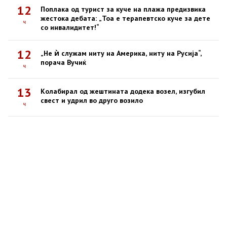
12
Поплака од турист за куче на плажа предизвика
жестока дебата: „Тоа е терапевтско куче за дете
ч
со инвалидитет!“
12
„Не ѝ служам ниту на Америка, ниту на Русија“,
порача Вучиќ
ч
13
Колабирал од жештината додека возел, изгубил
свест и удрил во друго возило
ч