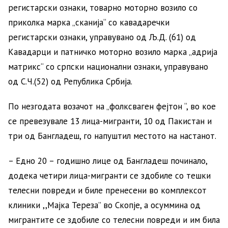
регистарски ознаки, товарно моторно возило со
приколка марка „сканија“ со кавадаречки
регистарски ознаки, управувано од Љ.Д. (61) од
Кавадарци и патничко моторно возило марка „адрија
матрикс“ со српски национални ознаки, управувано
од С.Ч.(52) од Република Србија.
По незгодата возачот на „фолксваген фејтон “, во кое
се превезувале 13 лица-мигранти, 10 од Пакистан и
три од Бангладеш, го напуштил местото на настанот.
– Едно 20 – годишно лице од Бангладеш починало,
додека четири лица-мигранти се здобиле со тешки
телесни повреди и биле пренесени во комплексот
клиники ,,Мајка Тереза” во Скопје, а осуммина од
мигрантите се здобиле со телесни повреди и им била