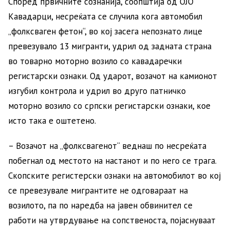
Според првичните сознанија, соопштија од ОЈО
Кавадарци, несреќата се случила кога автомобил
„фолксваген фетон“, во кој засега непознато лице
превезувало 13 мигранти, удрил од задната страна
во товарно моторно возило со кавадаречки
регистарски ознаки. Од ударот, возачот на камионот
изгубил контрола и удрил во друго патничко
моторно возило со српски регистарски ознаки, кое
исто така е оштетено.
– Возачот на „фолксвагенот“ веднаш по несреќата
побегнал од местото на настанот и по него се трага.
Скопските регистерски ознаки на автомобилот во кој
се превезувале мигрантите не одговараат на
возилото, па по наредба на јавен обвинител се
работи на утврдување на сопственоста, појаснуваат