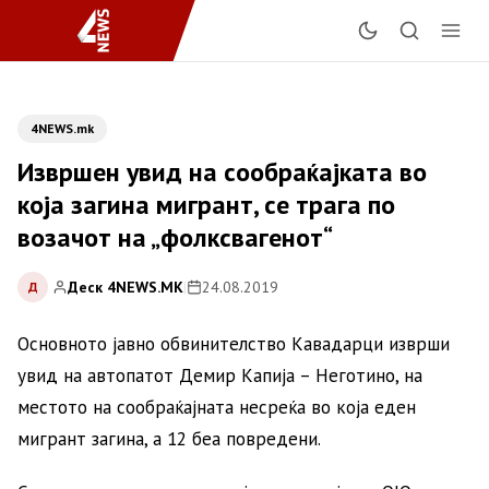
4NEWS.mk
Извршен увид на сообраќајката во
која загина мигрант, се трага по
возачот на „фолксвагенот“
Деск 4NEWS.MK
|
24.08.2019
Д
Основното јавно обвинителство Кавадарци изврши
увид на автопатот Демир Капија – Неготино, на
местото на сообраќајната несреќа во која еден
мигрант загина, а 12 беа повредени.