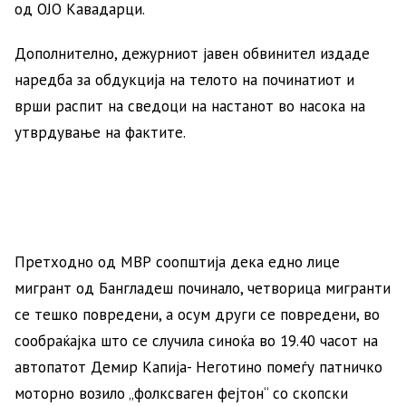
од ОЈО Кавадарци.
Дополнително, дежурниот јавен обвинител издаде
наредба за обдукција на телото на починатиот и
врши распит на сведоци на настанот во насока на
утврдување на фактите.
Претходно од МВР соопштија дека едно лице
мигрант од Бангладеш починало, четворица мигранти
се тешко повредени, а осум други се повредени, во
сообраќајка што се случила синоќа во 19.40 часот на
автопатот Демир Капија- Неготино помеѓу патничко
моторно возило „фолксваген фејтон“ со скопски