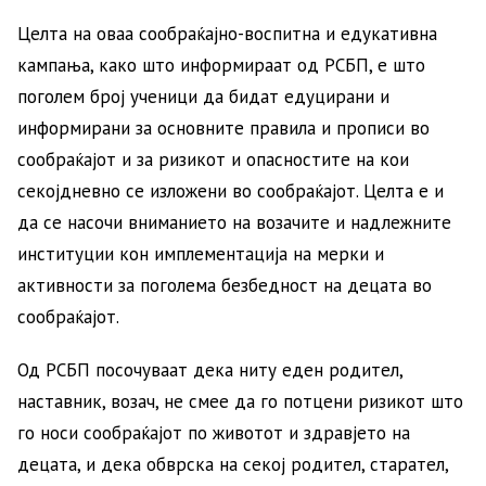
Целта на оваа сообраќајно-воспитна и едукативна
кампања, како што информираат од РСБП, е што
поголем број ученици да бидат едуцирани и
информирани за основните правила и прописи во
сообраќајот и за ризикот и опасностите на кои
секојдневно се изложени во сообраќајот. Целта е и
да се насочи вниманието на возачите и надлежните
институции кон имплементација на мерки и
активности за поголема безбедност на децата во
сообраќајот.
Од РСБП посочуваат дека ниту еден родител,
наставник, возач, не смее да го потцени ризикот што
го носи сообраќајот по животот и здравјето на
децата, и дека обврска на секој родител, старател,