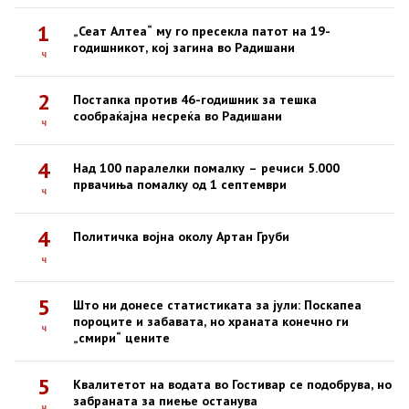
1
„Сеат Алтеа“ му го пресекла патот на 19-
годишникот, кој загина во Радишани
ч
2
Постапка против 46-годишник за тешка
сообраќајна несреќа во Радишани
ч
4
Над 100 паралелки помалку – речиси 5.000
првачиња помалку од 1 септември
ч
4
Политичка војна околу Артан Груби
ч
5
Што ни донесе статистиката за јули: Поскапеа
пороците и забавата, но храната конечно ги
ч
„смири“ цените
5
Квалитетот на водата во Гостивар се подобрува, но
забраната за пиење останува
ч