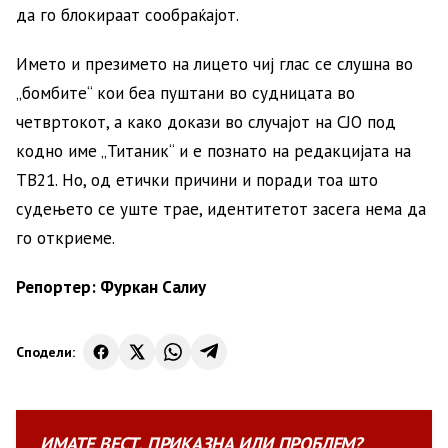
да го блокираат сообраќајот.
Името и презимето на лицето чиј глас се слушна во
„бомбите“ кои беа пуштани во судницата во
четвртокот, а како докази во случајот на СЈО под
кодно име „Титаник“ и е познато на редакцијата на
ТВ21. Но, од етички причини и поради тоа што
судењето се уште трае, идентитетот засега нема да
го откриеме.
Репортер: Фуркан Салиу
Сподели:
ИМАТЕ
ВЕСТ
,
ПРИКАЗНА
ИЛИ
ПРОБЛЕМ?