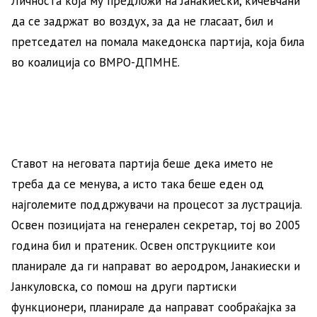
Личноста која му предложи на Јанакиески, кичевчани
да се задржат во воздух, за да не гласаат, бил и
претседател на помала македонска партија, која била
во коалиција со ВМРО-ДПМНЕ.
Ставот на неговата партија беше дека името не
треба да се менува, а исто така беше еден од
најголемите поддржувачи на процесот за лустрација.
Освен позицијата на генерален секретар, тој во 2005
година бил и пратеник. Освен опструкциите кои
планирале да ги направат во аеродром, Јанакиески и
Јанкуловска, со помош на други партиски
функционери, планирале да направат сообраќајка за