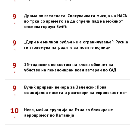
ч
9
Драма во вселената: Спасувачката мисија на НАСА
во трка со времето за да спречи пад на моќниот
ч
опсерваториум Swift
9
„Дури ни милион рубљи не е ограничување“: Русија
ги зголемува наградите за новите војници
ч
9
15-годишник во костим на кловн обвинет за
убиство на пензиониран воен ветеран во САД
ч
9
Вучиќ приреди вечера за Зеленски: Прва
официјална посета и разговори за европскиот пат
ч
10
Нова, моќна ерупција на Етна го блокираше
аеродромот во Катанија
ч