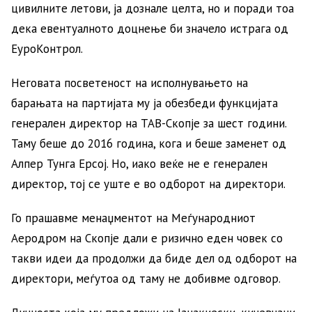
цивилните летови, ја дознале целта, но и поради тоа
дека евентуалното доцнење би значело истрага од
ЕуроКонтрол.
Неговата посветеност на исполнувањето на
барањата на партијата му ја обезбеди функцијата
генерален директор на ТАВ-Скопје за шест години.
Таму беше до 2016 година, кога и беше заменет од
Алпер Тунга Ерсој. Но, иако веќе не е генерален
директор, тој се уште е во одборот на директори.
Го прашавме менаџментот на Меѓународниот
Аеродром на Скопје дали е ризично еден човек со
такви идеи да продолжи да биде дел од одборот на
директори, меѓутоа од таму не добивме одговор.