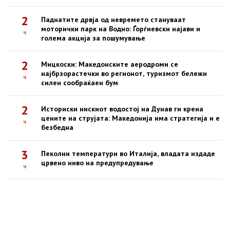
2
Паднатите дрвја од невремето стануваат
моторички парк на Водно: Ѓорѓиевски најави и
ч
голема акција за пошумување
2
Мицкоски: Македонските аеродроми се
најбрзорастечки во регионот, туризмот бележи
ч
силен сообраќаен бум
2
Историски нискиот водостој на Дунав ги крена
цените на струјата: Македонија има стратегија и е
ч
безбедна
3
Пеколни температури во Италија, владата издаде
црвено ниво на предупредување
ч