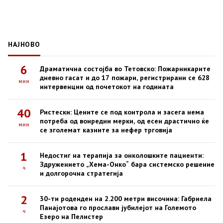
НАЈНОВО
6
Драматична состојба во Тетовско: Пожарникарите
дневно гасат и до 17 пожари, регистрирани се 628
мин
интервенции од почетокот на годината
40
Ристески: Цените се под контрола и засега нема
потреба од вонредни мерки, од есен драстично ќе
мин
се зголемат казните за нефер трговија
1
Недостиг на терапија за онколошките пациенти:
Здружението „Хема-Онко“ бара системско решение
ч
и долгорочна стратегија
2
30-ти роденден на 2.200 метри височина: Габриела
Панајотова го прослави јубилејот на Големото
ч
Езеро на Пелистер