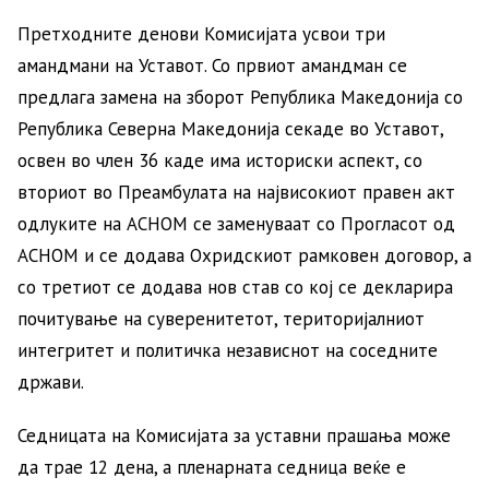
Претходните денови Комисијата усвои три
амандмани на Уставот. Со првиот амандман се
предлага замена на зборот Република Македонија со
Република Северна Македонија секаде во Уставот,
освен во член 36 каде има историски аспект, со
вториот во Преамбулата на највисокиот правен акт
одлуките на АСНОМ се заменуваат со Прогласот од
АСНОМ и се додава Охридскиот рамковен договор, а
со третиот се додава нов став со кој се декларира
почитување на суверенитетот, територијалниот
интегритет и политичка независнот на соседните
држави.
Седницата на Комисијата за уставни прашања може
да трае 12 дена, а пленарната седница веќе е