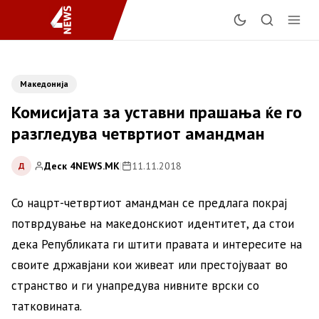
Македонија
Комисијата за уставни прашања ќе го
разгледува четвртиот амандман
Деск 4NEWS.MK
|
11.11.2018
Д
Со нацрт-четвртиот амандман се предлага покрај
потврдување на македонскиот идентитет, да стои
дека Републиката ги штити правата и интересите на
своите државјани кои живеат или престојуваат во
странство и ги унапредува нивните врски со
татковината.