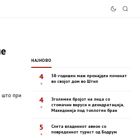
ле
НАЈНОВО
4
38-годишен маж пронајден починат
во својот дом во Штип
ч
а што при
4
Зголемен бројот на лица со
стомачни вируси и дехидратација,
ч
Македонија под топлотен бран
5
Слета владиниот авион со
повредениот турист од Бодрум
ч