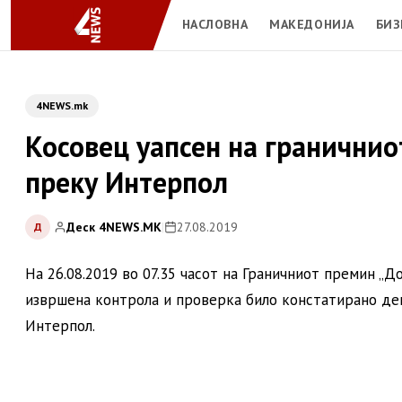
НАСЛОВНА
МАКЕДОНИЈА
БИЗ
4NEWS.mk
Косовец уапсен на граничнио
преку Интерпол
Деск 4NEWS.MK
|
27.08.2019
Д
На 26.08.2019 во 07.35 часот на Граничниот премин „Д
извршена контрола и проверка било констатирано дека
Интерпол.