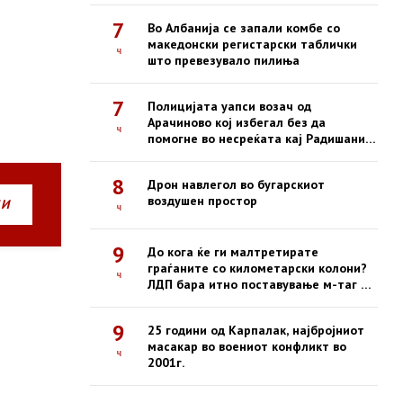
7
Во Албанија се запали комбе со
македонски регистарски таблички
ч
што превезувало пилиња
7
Полицијата уапси возач од
Арачиново кој избегал без да
ч
помогне во несреќата кај Радишани,
во која загина 19-годишен
мотоциклист
8
Дрон навлегол во бугарскиот
воздушен простор
НИ
ч
9
До кога ќе ги малтретирате
граѓаните со километарски колони?
ч
ЛДП бара итно поставување м-таг на
сите патарини
9
25 години од Карпалак, најбројниот
масакар во воениот конфликт во
ч
2001г.