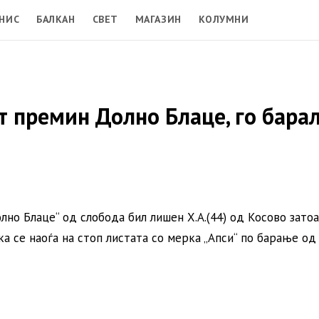
НИС
БАЛКАН
СВЕТ
МАГАЗИН
КОЛУМНИ
т премин Долно Блаце, го бара
олно Блаце“ од слобода бил лишен Х.А.(44) од Косово зато
 се наоѓа на стоп листата со мерка „Апси“ по барање од