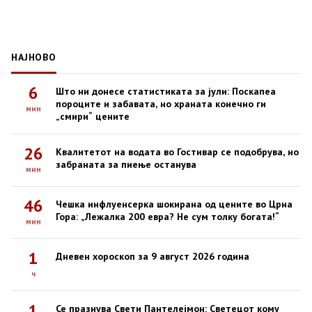
НАЈНОВО
6
Што ни донесе статистиката за јули: Поскапеа
пороците и забавата, но храната конечно ги
мин
„смири“ цените
26
Квалитетот на водата во Гостивар се подобрува, но
забраната за пиење останува
мин
46
Чешка инфлуенсерка шокирана од цените во Црна
Гора: „Лежалка 200 евра? Не сум толку богата!“
мин
1
Дневен хороскоп за 9 август 2026 година
ч
1
Се празнува Свети Пантелејмон: Светецот кому