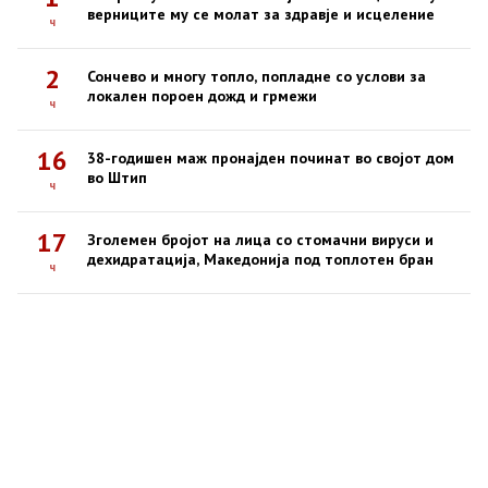
верниците му се молат за здравје и исцеление
ч
2
Сончево и многу топло, попладне со услови за
локален пороен дожд и грмежи
ч
16
38-годишен маж пронајден починат во својот дом
во Штип
ч
17
Зголемен бројот на лица со стомачни вируси и
дехидратација, Македонија под топлотен бран
ч