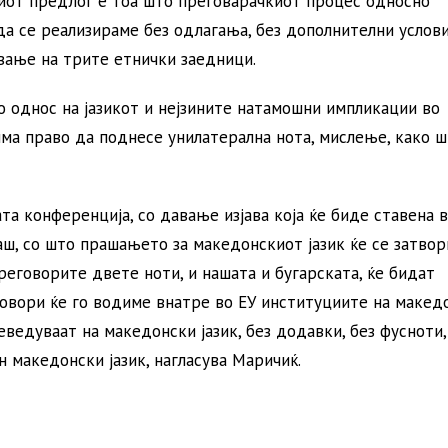
ниот предлог е тоа што преговарачкиот процес односно
а се реализираме без одлагања, без дополнителни услови
ување на трите етнички заедници.
во однос на јазикот и нејзините натамошни импликации во
има право да поднесе унилатерална нота, мислење, како ш
та конференција, со давање изјава која ќе биде ставена 
наш, со што прашањето за македонскиот јазик ќе се затвор
реговорите двете ноти, и нашата и бугарската, ќе бидат
еговори ќе го водиме внатре во ЕУ институциите на макед
еведуваат на македонски јазик, без додавки, без фусноти,
н македонски јазик, нагласува Маричиќ.