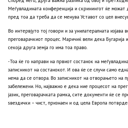
Според него, друга важна разлика од овој и претход
Меѓувладината конференција и скринингот ќе можат д
пред тоа да треба да се менува Уставот со цел внес
Во интервјуто тој говори и за унилатералната изјава 
преговарачкиот процес. Маричиќ вели дека Бугарија 
секоја друга земја го има тоа право.
-Тоа ќе го направи на првиот состанок на меѓувладина
записникот на состанокот. И ова ќе се случи само ед
нема да се отвора. Во записникот на отворањето на п
забележени. Но, најважно е дека ние процесот на пр
јазик, преговарачката рамка, сите документи ќе се пр
ѕвездички – чист, признаен и од цела Европа потврде