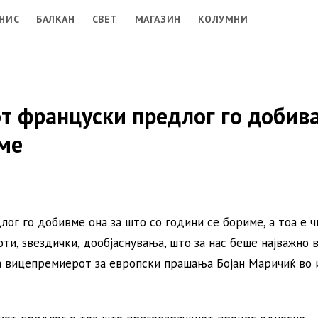
НИС
БАЛКАН
СВЕТ
МАГАЗИН
КОЛУМНИ
т француски предлог го добив
име
ог го добивме она за што со години се бориме, а тоа е ч
ти, ѕвездички, дообјаснувања, што за нас беше најважно 
а вицепремиерот за европски прашања Бојан Маричиќ во 