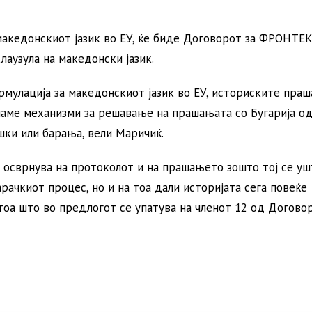
акедонскиот јазик во ЕУ, ќе биде Договорот за ФРОНТЕКС
лаузула на македонски јазик.
рмулација за македонскиот јазик во ЕУ, историските пра
маме механизми за решавање на прашањата со Бугарија од
ки или барања, вели Маричиќ.
осврнува на протоколот и на прашањето зошто тој се уш
рачкиот процес, но и на тоа дали историјата сега повеќе
 тоа што во предлогот се упатува на членот 12 од Догово