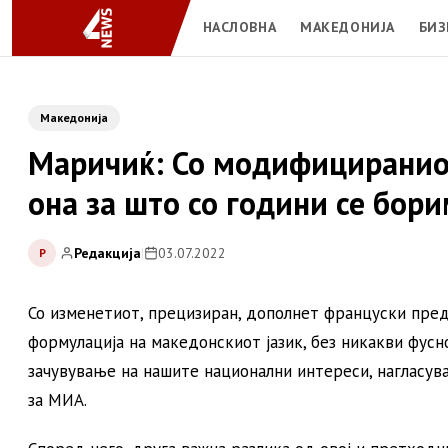
НАСЛОВНА
МАКЕДОНИЈА
БИЗ
Македонија
Маричиќ: Со модифициранио
она за што со години се бор
Редакција
|
03.07.2022
Р
Со изменетиот, прецизиран, дополнет француски предл
формулација на македонскиот јазик, без никакви фусно
зачувување на нашите национални интереси, нагласув
за МИА.