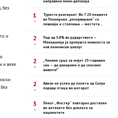
направена мини-депонија
, без
1
Туристи реагираат: Во 7:20 плажите
во Полихроно „резервирани“ со
ч
пешкири и столчиња – местата
зафатени, луѓето ги нема
то и
2
Пад од 3,8% во рударството –
Македонија ја пропушта можноста за
ч
нов економски циклус
во
2
„Чекаме срце за мојот 23-годишен
и и веќе
син – да донираме и да спасиме
ч
животи!“
онски
2
Авион не успеа да полета од Солун
 без
поради птица во моторот
ч
3
Лекот „Фостер“ повторно достапен
во аптеките без доплата за
ч
пациентите