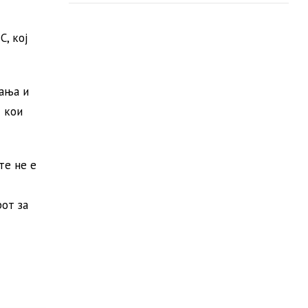
, кој
шања и
 кои
те не е
рот за