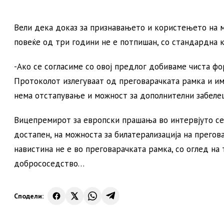
Вели дека доказ за признавањето и користењето на м
повеќе од три години не е потпишан, со стандардна к
-Ако се согласиме со овој предлог добиваме чиста фо
Протоколот излегуваат од преговарачката рамка и и
нема отстапување и можност за дополнителни забелеш
Вицепремирот за европски прашања во интервјуто се 
достапен, на можноста за билатерализација на прегова
навистина не е во преговарачката рамка, со оглед на
добрососедство…
Сподели: