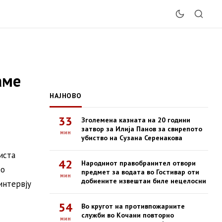
аме
НАЈНОВО
33
Зголемена казната на 20 години
затвор за Илија Панов за свирепото
мин
убиство на Сузана Серенакова
иста
42
Народниот правобранител отвори
во
предмет за водата во Гостивар оти
мин
добиените извештаи биле нецелосни
интервју
54
Во кругот на противпожарните
служби во Кочани повторно
мин