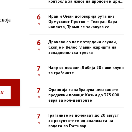
контрола за извоз на дронови и црна
листа за американски компании
6
Иран и Оман договорија рута низ
своја
Ормускиот Проток – Техеран бара
ч
наплата, Трамп се заканува со
жестоки удари
6
Драчево со пет потврдени случаи,
Скопје и Велес главни жаришта на
ч
западнонилска треска
7
Чаир се пофали: Добија 20 нови клупи
за граѓаните
ч
7
Франција ги забранува несаканите
НИ
продажни повици: Казни до 375.000
ч
евра за кол-центрите
7
Граѓаните ќе почекаат до 20 август
за резултатите од анализата на
ч
водата во Гостивар