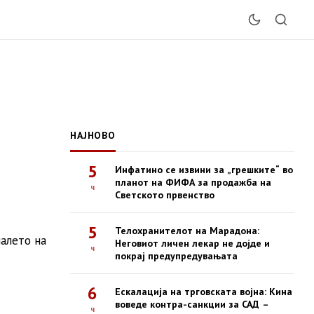
НАЈНОВО
5
Инфатино се извини за „грешките“ во
планот на ФИФА за продажба на
ч
Светското првенство
5
Телохранителот на Марадона:
налето на
Неговиот личен лекар не дојде и
ч
покрај предупредувањата
6
Ескалација на трговската војна: Кина
воведе контра-санкции за САД –
ч