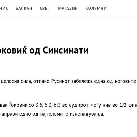
НИС
БАЛКАН
СВЕТ
МАГАЗИН
КОЛУМНИ
ковиќ од Синсинати
елосна сила, откако Русинот забележа една од неговите
ак Ѓоковиќ со 3:6, 6:3, 6:3 во судирот меѓу нив во 1/2-фи
 направи едно од најголемите изненадувања.