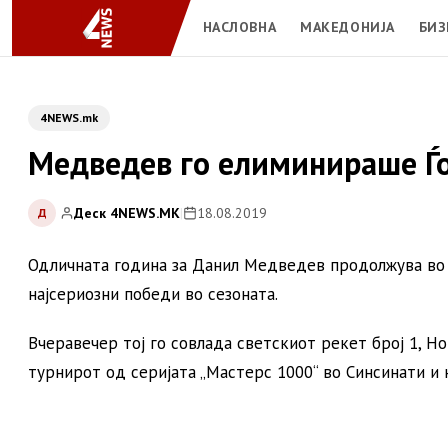
НАСЛОВНА
МАКЕДОНИЈА
БИЗ
4NEWS.mk
Медведев го елиминираше Ѓо
Деск 4NEWS.MK
|
18.08.2019
Д
Одличната година за Данил Медведев продолжува во ц
најсериозни победи во сезоната.
Вчеравечер тој го совлада светскиот рекет број 1, Нов
турнирот од серијата „Мастерс 1000“ во Синсинати и