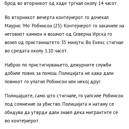
брод во вторникот од каде тргнал околу 14 часот.
Во вторникот вечерта контејнерот го дочекал
Маурис ‘Мо’ Робинсон (25). Контејнерот го закачиле на
неговиот камион и возачот од Северна Ирска го
возел од пристаништето 35 минути. Во Екекс стигнал
во средата околу 1.10 часот.
Набрзо по пристигнувањето, дежурните служби
добиле повик за помош. Полицијата не кажа дали
повикот го упатил Робинсон или некој друг.
Полицајците, само што стигнале, го уапсиле Робинсон
под сомнение за убиство. Полицијата и натаму се
обидува да утврди дали знаел дека мигрантите се
во контејнерот.