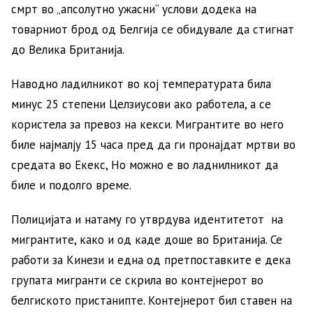
смрт во „апсолутно ужасни“ услови додека на
товарниот брод од Белгија се обидувале да стигнат
до Велика Британија.
Наводно ладилникот во кој температурата била
минус 25 степени Целзиусови ако работела, а се
користела за превоз на кекси. Мигрантите во него
биле најмалју 15 часа пред да ги пронајдат мртви во
средата во Екекс, Но можно е во ладнилникот да
биле и подолго време.
Полицијата и натаму го утврдува идентитетот на
мигрантите, како и од каде доше во Британија. Се
работи за Кинези и една од претпоставките е дека
групата мигранти се скрила во контејнерот во
белгиското пристанипте. Контејнерот бил ставен на