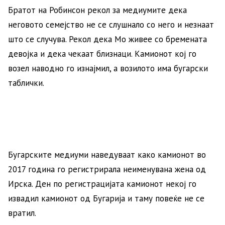
Братот на Робинсон рекол за медиумите дека
неговото семејство не се слушнало со него и незнаат
што се случува. Рекол дека Мо живее со бремената
девојка и дека чекаат близнаци. Камионот кој го
возел наводно го изнајмил, а возилото има бугарски
таблички.
Бугарските медиуми наведуваат како камионот во
2017 година го регистрирала неименувана жена од
Ирска. Ден по регистрацијата камионот некој го
извадил камионот од Бугарија и таму повеќе не се
вратил.