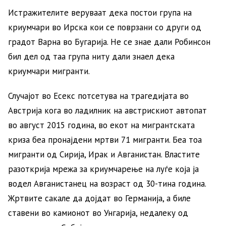
Истражителите веруваат дека постои група на
криумчари во Ирска кои се поврзани со други од
градот Варна во Бугарија. Не се знае дали Робинсон
бил дел од таа група ниту дали знаел дека
криумчари мигранти.
Случајот во Есекс потсетува на трагедијата во
Австрија кога во ладилник на австрискиот автопат
во август 2015 година, во екот на мигрантската
криза беа пронајдени мртви 71 мигранти. Беа тоа
мигранти од Сирија, Ирак и Авганистан. Властите
разоткрија мрежа за криумчарење на луѓе која ја
водел Авганистанец на возраст од 30-тина година.
Жртвите сакале да дојдат во Германија, а биле
ставени во камионот во Унгарија, недалеку од