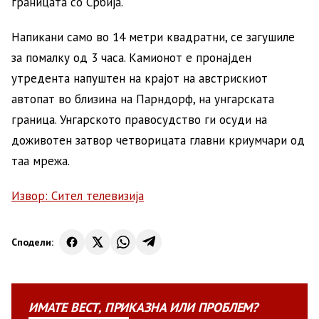
границата со Србија.
Напикани само во 14 метри квадратни, се загушиле
за помалку од 3 часа. Камионот е пронајден
утредента напуштен на крајот на австрискиот
автопат во близина на Парндорф, на унгарската
граница. Унгарското правосудство ги осуди на
доживотен затвор четворицата главни криумчари од
таа мрежа.
Извор: Сител телевизија
Сподели:
ИМАТЕ
ВЕСТ
,
ПРИКАЗНА
ИЛИ
ПРОБЛЕМ?