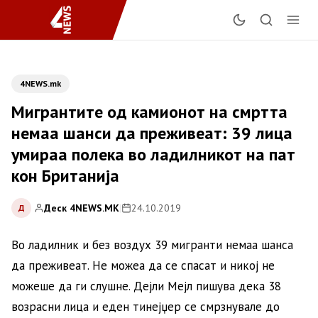
4NEWS.mk
Мигрантите од камионот на смртта
немаа шанси да преживеат: 39 лица
умираа полека во ладилникот на пат
кон Британија
Деск 4NEWS.MK
|
24.10.2019
Д
Во ладилник и без воздух 39 мигранти немаа шанса
да преживеат. Не можеа да се спасат и никој не
можеше да ги слушне. Дејли Мејл пишува дека 38
возрасни лица и еден тинејџер се смрзнувале до