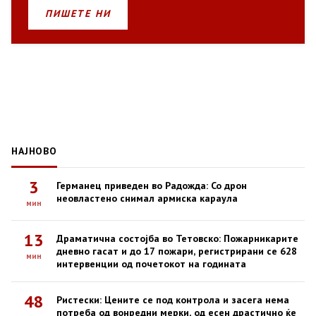
ПИШЕТЕ НИ
НАЈНОВО
3
Германец приведен во Радожда: Со дрон
неовластено снимал армиска караула
мин
13
Драматична состојба во Тетовско: Пожарникарите
дневно гасат и до 17 пожари, регистрирани се 628
мин
интервенции од почетокот на годината
48
Ристески: Цените се под контрола и засега нема
потреба од вонредни мерки, од есен драстично ќе