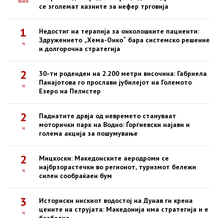
мин
се зголемат казните за нефер трговија
1
Недостиг на терапија за онколошките пациенти:
Здружението „Хема-Онко“ бара системско решение
ч
и долгорочна стратегија
2
30-ти роденден на 2.200 метри височина: Габриела
Панајотова го прослави јубилејот на Големото
ч
Езеро на Пелистер
2
Паднатите дрвја од невремето стануваат
моторички парк на Водно: Ѓорѓиевски најави и
ч
голема акција за пошумување
2
Мицкоски: Македонските аеродроми се
најбрзорастечки во регионот, туризмот бележи
ч
силен сообраќаен бум
3
Историски нискиот водостој на Дунав ги крена
цените на струјата: Македонија има стратегија и е
ч