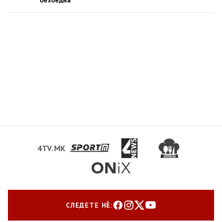
безбедна
4TV.MK
СЛЕДЕТЕ НЀ: