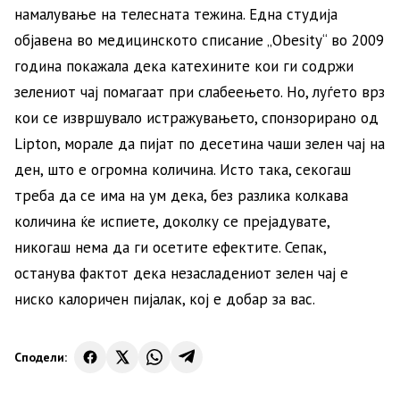
намалување на телесната тежина. Една студија
објавена во медицинското списание „Obesity“ во 2009
година покажала дека катехините кои ги содржи
зелениот чај помагаат при слабеењето. Но, луѓето врз
кои се извршувало истражувањето, спонзорирано од
Lipton, морале да пијат по десетина чаши зелен чај на
ден, што е огромна количина. Исто така, секогаш
треба да се има на ум дека, без разлика колкава
количина ќе испиете, доколку се прејадувате,
никогаш нема да ги осетите ефектите. Сепак,
останува фактот дека незасладениот зелен чај е
ниско калоричен пијалак, кој е добар за вас.
Сподели: