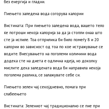
без енергија и гладни.
Пиењето заледена вода согорува калории
Вистината: При пиењето заледена вода, вашето тело
ќе потроши некоја калорија за да ја стопли онаа што
сте ја испиле. Тоа отприлика би било помеѓу 8 и 20
калории во зависност од тоа по кое истражување се
водите. Внесувањето на поголеми количини вода
додека сте на диета е одлична идеја, но доколку
мислите дека заледената вода би направила некоја
поголема разлика, се залажувате себе си.
Пиењето зелен чај секојдневно, помага при
слабеењето
Вистината: Зелениот чај традиционално се пие при