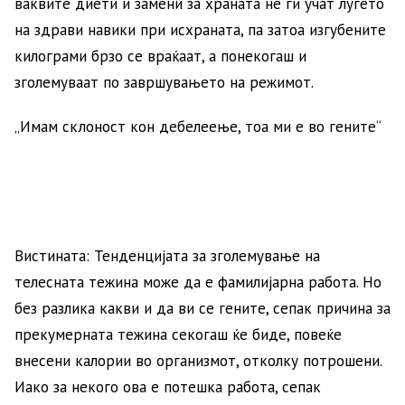
ваквите диети и замени за храната не ги учат луѓето
на здрави навики при исхраната, па затоа изгубените
килограми брзо се враќаат, а понекогаш и
зголемуваат по завршувањето на режимот.
„Имам склоност кон дебелеење, тоа ми е во гените“
Вистината: Тенденцијата за зголемување на
телесната тежина може да е фамилијарна работа. Но
без разлика какви и да ви се гените, сепак причина за
прекумерната тежина секогаш ќе биде, повеќе
внесени калории во организмот, отколку потрошени.
Иако за некого ова е потешка работа, сепак