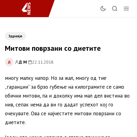
Здравје
Митови поврзани со диетите
Д М
|
22.11.2018
Д
многу малку напор. Но за жал, многу од тие
„гаранции“ за брзо губење на килограмите се само
обични митови, па и доколку има мал дел вистина во
нив, сепак нема да ви го дадат успехот кој го
очекувате. Ова се најчестите митови поврзани со
диетите.