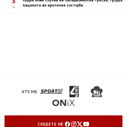
3
Седум нови случаи на западнонилска треска, тројца
пациенти во критична состојба
ч
4TV.MK
СЛЕДЕТЕ НЀ: