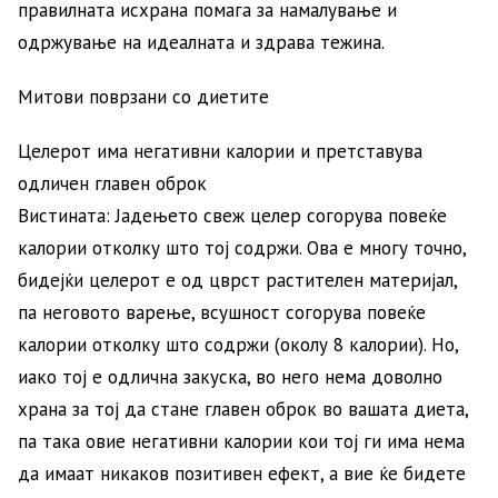
правилната исхрана помага за намалување и
одржување на идеалната и здрава тежина.
Митови поврзани со диетите
Целерот има негативни калории и претставува
одличен главен оброк
Вистината: Јадењето свеж целер согорува повеќе
калории отколку што тој содржи. Ова е многу точно,
бидејќи целерот е од цврст растителен материјал,
па неговото варење, всушност согорува повеќе
калории отколку што содржи (околу 8 калории). Но,
иако тој е одлична закуска, во него нема доволно
храна за тој да стане главен оброк во вашата диета,
па така овие негативни калории кои тој ги има нема
да имаат никаков позитивен ефект, а вие ќе бидете