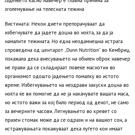
Јадењето касно навечер е главна причина за
зголемување на телесната тежина
Вистината: Некои диети препорачуваат да
избегнувате да јадете доцна во ноќта, за да ја
намалите тежината. Но една неодамнешна истрага
спроведена од центарот „Dunn Nutrition“ во Кембриџ,
покажала дека внесувањето на обилен оброк навечер
не прави да се складираат повеќе маснотии во
организмот одошто јадењето помалку во истото
време. Избегнувањето на нездрави закуски доцна во
ноќта ќе ви помогне да не ја накачувате вашата маса,
но истото важи за кој било период од денот, не само
за вечерните часови. Легнувањето во кревет со
празен стомак може да се одрази и на вашиот сон, а
истражувањата покажуваат дека луѓето кои имаат