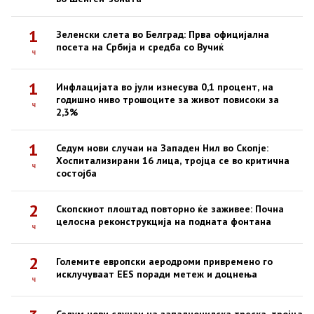
1
Зеленски слета во Белград: Прва официјална
посета на Србија и средба со Вучиќ
ч
1
Инфлацијата во јули изнесува 0,1 процент, на
годишно ниво трошоците за живот повисоки за
ч
2,3%
1
Седум нови случаи на Западен Нил во Скопје:
Хоспитализирани 16 лица, тројца се во критична
ч
состојба
2
Скопскиот плоштад повторно ќе заживее: Почна
целосна реконструкција на подната фонтана
ч
2
Големите европски аеродроми привремено го
исклучуваат EES поради метеж и доцнења
ч