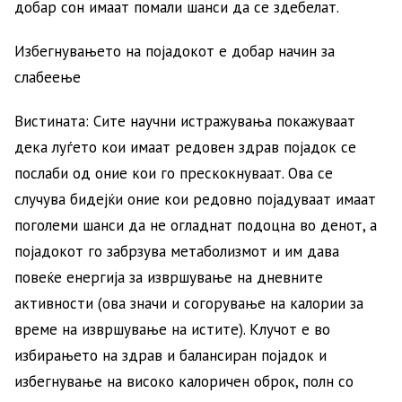
добар сон имаат помали шанси да се здебелат.
Избегнувањето на појадокот е добар начин за
слабеење
Вистината: Сите научни истражувања покажуваат
дека луѓето кои имаат редовен здрав појадок се
послаби од оние кои го прескокнуваат. Ова се
случува бидејќи оние кои редовно појадуваат имаат
поголеми шанси да не огладнат подоцна во денот, а
појадокот го забрзува метаболизмот и им дава
повеќе енергија за извршување на дневните
активности (ова значи и согорување на калории за
време на извршување на истите). Клучот е во
избирањето на здрав и балансиран појадок и
избегнување на високо калоричен оброк, полн со