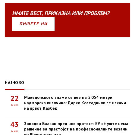
ИМАТЕ
ВЕСТ
,
ПРИКАЗНА
ИЛИ
ПРОБЛЕМ?
ПИШЕТЕ НИ
НАЈНОВО
22
Македонското знаме се вее на 5.054 метри
надморска височина: Дарко Костадинов се искачи
мин
на врвот Казбек
43
Западен Балкан пред нов протест: ЕУ сè уште нема
решение за престојот на професионалните возачи
мин
во Шенген-зоната