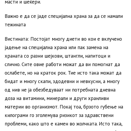
масти и шеќери.
Важно е да се јаде специјална храна за да се намали
тежината
Вистината: Постојат многу диети во кои е вклучено
јадење на специјална храна или пак замена на
храната со разни шејкови, штангли, напитоци и
слично. Сите овие работи можат да ви помогнат да
ослабете, но на краток рок. Тие исто така можат да
бидат и многу скапи, здодевни и невкусни, а многу
од нив не ја обезбедуваат ни потребната дневна
доза на витамини, минерали и други хранливи
материи во организмот. Покај тоа, брзото губење на
килограми го зголемува ризикот за здравствени
проблеми, како што е камен во жолчката. Исто така,