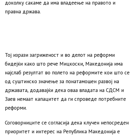
доколку сакаме да има владеење на правото и
правна држава.
Тој изрази загриженост и во делот на реформи
бидејќи како што рече Мицкоски, Македонија има
најслаб резултат во полето на реформите кои што се
од суштинско значење за понатамошен развој на
државата, додавајќи дека оваа владата на СДСМ и
Заев немаат капацитет да ги спроведе потребните
реформи.
Соговорниците се согласија дека клучен непосреден
приоритет и интерес на Република Македонија е