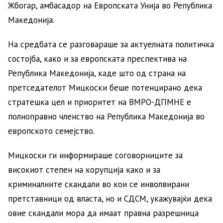
Жбогар, амбасадор на Европската Унија во Република
Македонија.
На средбата се разговараше за актуелната политичка
состојба, како и за европската преспектива на
Република Македонија, каде што од страна на
претседателот Мицкоски беше потенцирано дека
стратешка цел и приоритет на ВМРО-ДПМНЕ е
полноправно членство на Република Македонија во
европското семејство.
Мицкоски ги информираше соговорниците за
високиот степен на корупција како и за
криминалните скандали во кои се инволвирани
претставници од власта, но и СДСМ, укажувајќи дека
овие скандали мора да имаат правна разрешница