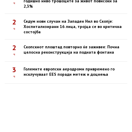
годишно ниво трошоците за живот повисоки за
ч
2,3%
2
Седум нови случаи на Западен Нил во Скопје:
Хоспитализирани 16 лица, тројца се во критична
ч
состојба
2
Скопскиот плоштад повторно ќе заживее: Почна
целосна реконструкција на подната фонтана
ч
3
Големите европски аеродроми привремено го
исклучуваат EES поради метеж и доцнења
ч