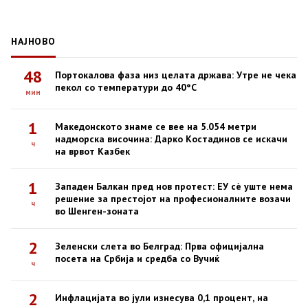
НАЈНОВО
48
Портокалова фаза низ целата држава: Утре не чека
пекол со температури до 40°C
мин
1
Македонското знаме се вее на 5.054 метри
надморска височина: Дарко Костадинов се искачи
ч
на врвот Казбек
1
Западен Балкан пред нов протест: ЕУ сè уште нема
решение за престојот на професионалните возачи
ч
во Шенген-зоната
2
Зеленски слета во Белград: Прва официјална
посета на Србија и средба со Вучиќ
ч
2
Инфлацијата во јули изнесува 0,1 процент, на