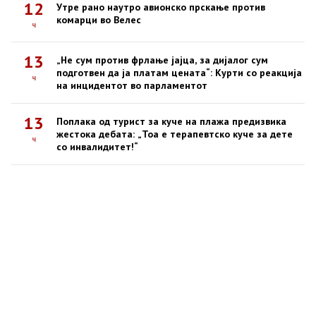
12
Утре рано наутро авионско прскање против
комарци во Велес
ч
13
„Не сум против фрлање јајца, за дијалог сум
подготвен да ја платам цената“: Курти со реакција
ч
на инцидентот во парламентот
13
Поплака од турист за куче на плажа предизвика
жестока дебата: „Тоа е терапевтско куче за дете
ч
со инвалидитет!“