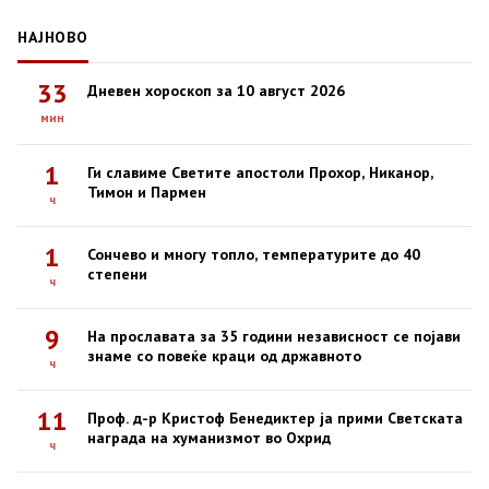
НАЈНОВО
33
Дневен хороскоп за 10 август 2026
мин
1
Ги славиме Светите апостоли Прохор, Никанор,
Тимон и Пармен
ч
1
Сончево и многу топло, температурите до 40
степени
ч
9
На прославата за 35 години независност се појави
знаме со повеќе краци од државното
ч
11
Проф. д-р Кристоф Бенедиктер ја прими Светската
награда на хуманизмот во Охрид
ч