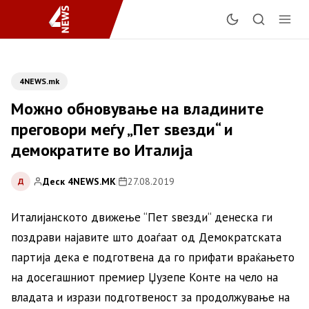
4NEWS.mk
Можно обновување на владините
преговори меѓу „Пет ѕвезди“ и
демократите во Италија
Деск 4NEWS.MK
|
27.08.2019
Д
Италијанското движење “Пет ѕвезди“ денеска ги
поздрави најавите што доаѓаат од Демократската
партија дека е подготвена да го прифати враќањето
на досегашниот премиер Џузепе Конте на чело на
владата и изрази подготвеност за продолжување на