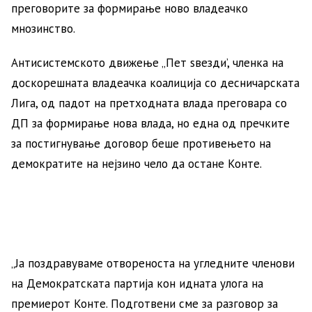
преговорите за формирање ново владеачко
мнозинство.
Антисистемското движење „Пет ѕвезди’, членка на
доскорешната владеачка коалиција со десничарската
Лига, од падот на претходната влада преговара со
ДП за формирање нова влада, но една од пречките
за постигнување договор беше противењето на
демократите на нејзино чело да остане Конте.
„Ја поздравуваме отвореноста на угледните членови
на Демократската партија кон идната улога на
премиерот Конте. Подготвени сме за разговор за