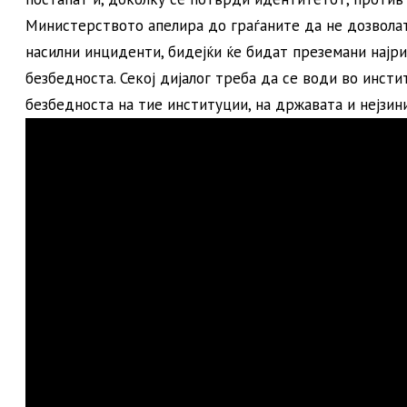
Министерството апелира до граѓаните да не дозволат
насилни инциденти, бидејќи ќе бидат преземани најр
безбедноста. Секој дијалог треба да се води во инсти
безбедноста на тие институции, на државата и нејзини