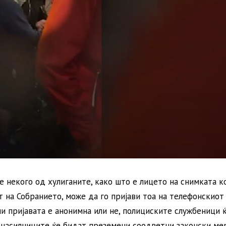
е некого од хулиганите, како што е лицето на снимката к
 на Собранието, може да го пријави тоа на телефонскиот 
ли пријавата е анонимна или не, полициските службеници 
 насилниците ќе бидат преземени соодветни законски мер