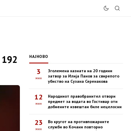
 192
НАЈНОВО
3
Зголемена казната на 20 години
затвор за Илија Панов за свирепото
мин
убиство на Сузана Серенакова
12
Народниот правобранител отвори
предмет за водата во Гостивар оти
мин
добиените извештаи биле нецелосни
23
Во кругот на противпожарните
служби во Кочани повторно
мин