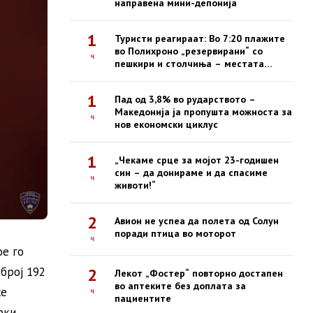
направена мини-депонија
1
Туристи реагираат: Во 7:20 плажите
во Полихроно „резервирани“ со
ч
пешкири и столчиња – местата
зафатени, луѓето ги нема
1
Пад од 3,8% во рударството –
Македонија ја пропушта можноста за
ч
нов економски циклус
1
„Чекаме срце за мојот 23-годишен
син – да донираме и да спасиме
ч
животи!“
2
Авион не успеа да полета од Солун
поради птица во моторот
ч
ое го
број 192
2
Лекот „Фостер“ повторно достапен
во аптеките без доплата за
ќе
ч
пациентите
ки.