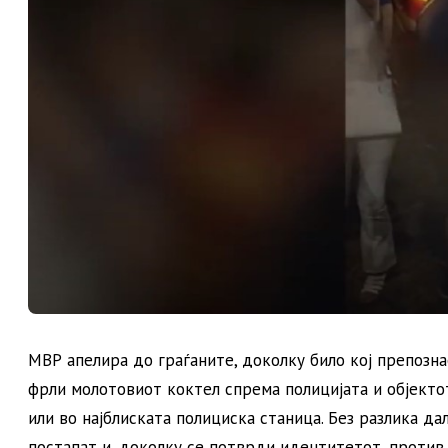
МВР апелира до граѓаните, доколку било кој препозна
фрли молотовиот коктел спрема полицијата и објектот
или во најблиската полициска станица. Без разлика да
постапат и, доколку се потврди идентитетот, против