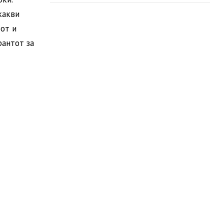
какви
от и
рантот за