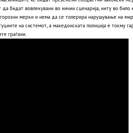
 да бидат вовлекувани во ничии сценарија, ниту во било 
игорозни мерки и нема да се толерира нарушување на мир
туциите на системот, а македонската полиција е токму га
те граѓани.