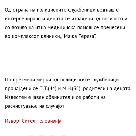
Од страна на полициските службеници веднаш е
интервенирано и децата се извадени од возилото и
со возило на итна медицинска помош се пренесени
во комплексот клиники,, Мајка Тереза’’.
По презмени мерки од полициските службеници
пронајдени се Т.Т.(44) и М.Н.(35), родители на децата.
Известен е јавен обвинител и се работи на
расчистување на случајот.
Извор: Сител телевизија