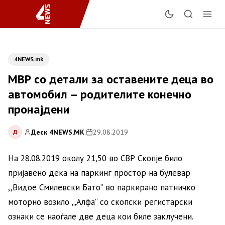
4NEWS.mk
МВР со детали за оставените деца во
автомобил – родителите конечно
пронајдени
Деск 4NEWS.MK
|
29.08.2019
Д
На 28.08.2019 околу 21,50 во СВР Скопје било
пријавено дека на паркинг простор на булевар
,,Видое Смилевски Бато’’ во паркирано патничко
моторно возило ,,Алфа’’ со скопски регистарски
ознаки се наоѓале две деца кои биле заклучени.