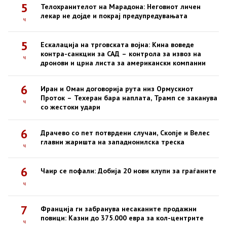
5
Телохранителот на Марадона: Неговиот личен
лекар не дојде и покрај предупредувањата
ч
5
Ескалација на трговската војна: Кина воведе
контра-санкции за САД – контрола за извоз на
ч
дронови и црна листа за американски компании
6
Иран и Оман договорија рута низ Ормускиот
Проток – Техеран бара наплата, Трамп се заканува
ч
со жестоки удари
6
Драчево со пет потврдени случаи, Скопје и Велес
главни жаришта на западнонилска треска
ч
6
Чаир се пофали: Добија 20 нови клупи за граѓаните
ч
7
Франција ги забранува несаканите продажни
повици: Казни до 375.000 евра за кол-центрите
ч