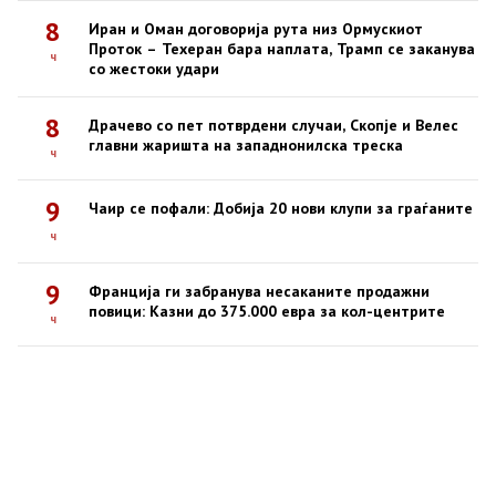
8
Иран и Оман договорија рута низ Ормускиот
Проток – Техеран бара наплата, Трамп се заканува
ч
со жестоки удари
8
Драчево со пет потврдени случаи, Скопје и Велес
главни жаришта на западнонилска треска
ч
9
Чаир се пофали: Добија 20 нови клупи за граѓаните
ч
9
Франција ги забранува несаканите продажни
повици: Казни до 375.000 евра за кол-центрите
ч