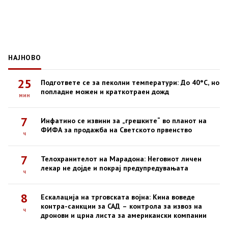
НАЈНОВО
25
Подгответе се за пеколни температури: До 40°C, но
попладне можен и краткотраен дожд
мин
7
Инфатино се извини за „грешките“ во планот на
ФИФА за продажба на Светското првенство
ч
7
Телохранителот на Марадона: Неговиот личен
лекар не дојде и покрај предупредувањата
ч
8
Ескалација на трговската војна: Кина воведе
контра-санкции за САД – контрола за извоз на
ч
дронови и црна листа за американски компании