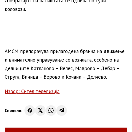
Сообраќајот на патиштата се одвива по суви
коловози.
АМСМ препорачува прилагодена брзина на движење
и внимателно управување со возилата, особено на
делниците Катланово – Велес, Маврово – Дебар –
Струга, Виница – Берово и Кочани – Делчево.
Извор: Сител телевизија
Сподели: