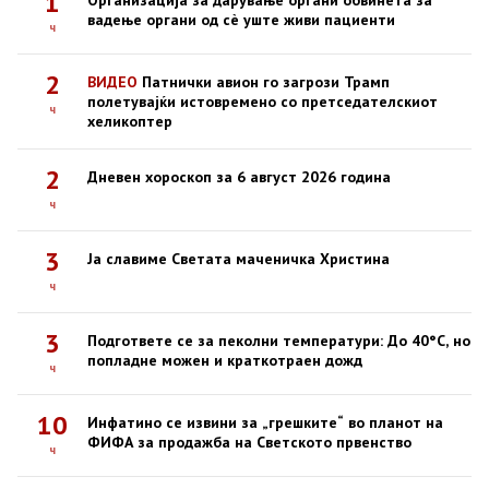
1
Организација за дарување органи обвинета за
вадење органи од сè уште живи пациенти
ч
2
ВИДЕО
Патнички авион го загрози Трамп
полетувајќи истовремено со претседателскиот
ч
хеликоптер
2
Дневен хороскоп за 6 август 2026 година
ч
3
Ја славиме Светата маченичка Христина
ч
3
Подгответе се за пеколни температури: До 40°C, но
попладне можен и краткотраен дожд
ч
10
Инфатино се извини за „грешките“ во планот на
ФИФА за продажба на Светското првенство
ч