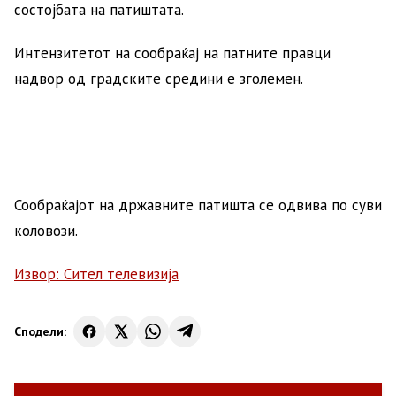
состојбата на патиштата.
Интензитетот на сообраќај на патните правци
надвор од градските средини е зголемен.
Сообраќајот на државните патишта се одвива по суви
коловози.
Извор: Сител телевизија
Сподели: