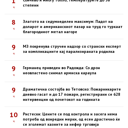
1
Сончево и многу топло, температурите до 38
степени
ч
8
Златото на седумнеделен максимум: Падот на
доларот и американскиот пазар на труд го туркаат
ч
благородниот метал нагоре
9
МЗ покренува стручен надзор со странски експерт
за компликациите кај парализираната родилка
ч
9
Германец приведен во Радожда: Со дрон
неовластено снимал армиска караула
ч
9
Драматична состојба во Тетовско: Пожарникарите
дневно гасат и до 17 пожари, регистрирани се 628
ч
интервенции од почетокот на годината
10
Ристески: Цените се под контрола и засега нема
потреба од вонредни мерки, од есен драстично ќе
ч
се зголемат казните за нефер трговија