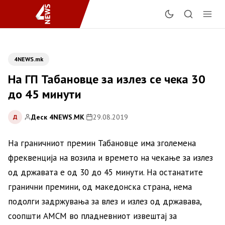
4NEWS.mk
На ГП Табановце за излез се чека 30
до 45 минути
Деск 4NEWS.MK
|
29.08.2019
Д
На граничниот премин Табановце има зголемена
фреквенција на возила и времето на чекање за излез
од државата е од 30 до 45 минути. На останатите
гранични премини, од македонска страна, нема
подолги задржувања за влез и излез од државава,
соопшти АМСМ во пладневниот извештај за