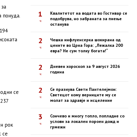
 за
1
Квалитетот на водата во Гостивар се
 понуда.
подобрува, но забраната за пиење
ч
останува
е194
2
исоката
Чешка инфлуенсерка шокирана од
цените во Црна Гора: „Лежалка 200
ч
евра? Не сум толку богата!“
2
Дневен хороскоп за 9 август 2026
година
ч
2
Се празнува Свети Пантелејмон:
бодни се
Светецот кому верниците му се
ч
 237
молат за здравје и исцеление
3
Сончево и многу топло, попладне со
услови за локален пороен дожд и
ен рок
ч
грмежи
к се