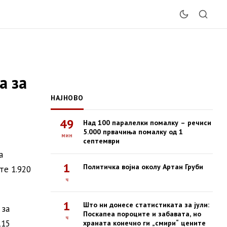
а за
НАЈНОВО
49
Над 100 паралелки помалку – речиси
5.000 првачиња помалку од 1
мин
септември
а
1
Политичка војна околу Артан Груби
те 1.920
ч
1
Што ни донесе статистиката за јули:
 за
Поскапеа пороците и забавата, но
ч
115
храната конечно ги „смири“ цените