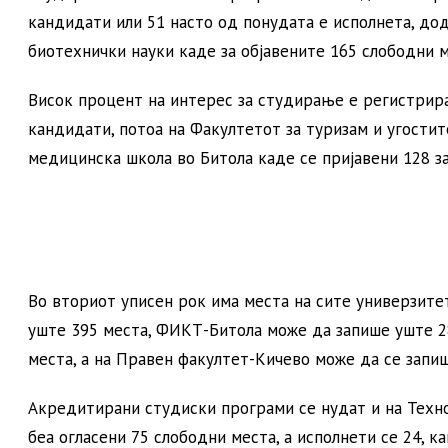
кандидати или 51 насто од понудата е исполнета, дод
биотехнички науки каде за објавените 165 слободни 
Висок процент на интерес за студирање е регистрира
кандидати, потоа на Факултетот за туризам и угости
медицинска школа во Битола каде се пријавени 128 
Во вториот уписен рок има места на сите универзите
уште 395 места, ФИКТ-Битола може да запише уште 2
места, а на Правен факултет-Кичево може да се запи
Акредитирани студиски програми се нудат и на Техн
беа огласени 75 слободни места, а исполнети се 24, 