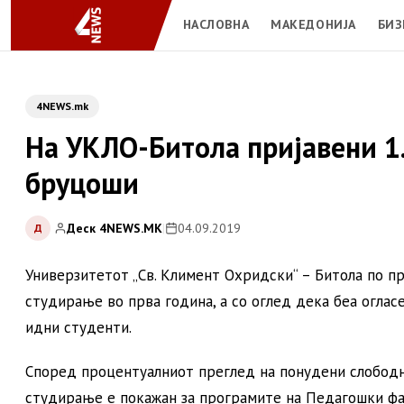
НАСЛОВНА
МАКЕДОНИЈА
БИЗ
4NEWS.mk
На УКЛО-Битола пријавени 1.
бруцоши
Деск 4NEWS.MK
|
04.09.2019
Д
Универзитетот „Св. Климент Охридски“ – Битола по п
студирање во прва година, а со оглед дека беа оглас
идни студенти.
Според процентуалниот преглед на понудени слободни
студирање е покажан за програмите на Педагошки фа