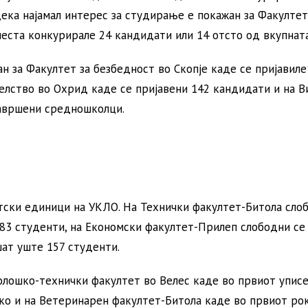
ека најамал интерес за студирање е покажан за Факултет
места конкурирале 24 кандидати или 14 отсто од вкупната
н за Факултет за безбедност во Скопје каде се пријавил
телство во Охрид каде се пријавени 142 кандидати и на В
завршени средношколци.
тски единици на УКЛО. На Технички факултет-Битола сло
83 студенти, на Економски факултет-Прилеп слободни се
шат уште 157 студенти.
олошко-технички факултет во Велес каде во првиот упис
како и на Ветеринарен факултет-Битола каде во првиот ро