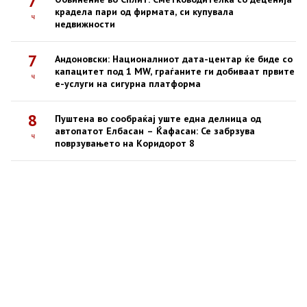
7
крадела пари од фирмата, си купувала
ч
недвижности
7
Андоновски: Националниот дата-центар ќе биде со
капацитет под 1 MW, граѓаните ги добиваат првите
ч
е-услуги на сигурна платформа
8
Пуштена во сообраќај уште една делница од
автопатот Елбасан – Ќафасан: Се забрзува
ч
поврзувањето на Коридорот 8