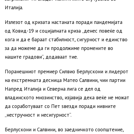
Италија.
Излезот од кризата настаната поради пандемијата
од Ковид-19 и социјалната криза „денес повеќе од
кога и да е бараат стабилност, сигурност и единство
за да можеме да ги продолжиме промените во
нашите градови“, додаваат тие.
Поранешниот премиер Силвио Берлускони и лидерот
на екстремната десница Матео Салвини, чии партии
Напред Италија и Северна лига се дел од
владинското мнозинство, изјавија дека веќе не можат
да соработуваат со Пет ѕвезди поради нивните
„нестручност и несигурност“.
Берлускони и Салвини, во заедничкото соопштение,