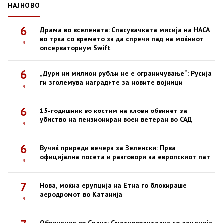
НАЈНОВО
6
Драма во вселената: Спасувачката мисија на НАСА
во трка со времето за да спречи пад на моќниот
ч
опсерваториум Swift
6
„Дури ни милион рубљи не е ограничување“: Русија
ги зголемува наградите за новите војници
ч
6
15-годишник во костим на кловн обвинет за
убиство на пензиониран воен ветеран во САД
ч
6
Вучиќ приреди вечера за Зеленски: Прва
официјална посета и разговори за европскиот пат
ч
7
Нова, моќна ерупција на Етна го блокираше
аеродромот во Катанија
ч
Обвинение во Сплит: Сметководителка со деценија