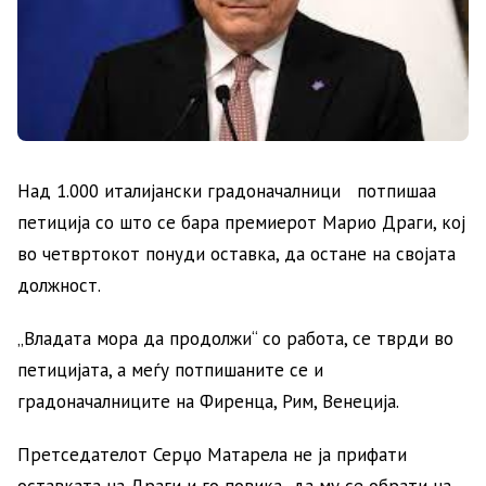
Над 1.000 италијански градоначалници потпишаа
петиција со што се бара премиерот Марио Драги, кој
во четвртокот понуди оставка, да остане на својата
должност.
„Владата мора да продолжи“ со работа, се тврди во
петицијата, а меѓу потпишаните се и
градоначалниците на Фиренца, Рим, Венеција.
Претседателот Серџо Матарела не ја прифати
оставката на Драги и го повика „да му се обрати на