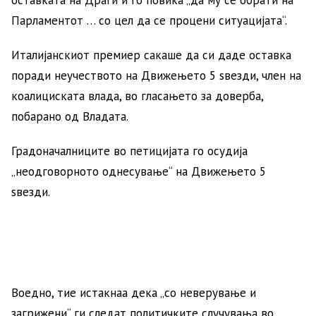
Парламентот … со цел да се процени ситуацијата“.
Италијанскиот премиер сакаше да си даде оставка
поради неучеството на Движењето 5 ѕвезди, член на
коалициската влада, во гласањето за доверба,
побарано од Владата.
Градоначалниците во петицијата го осудија
„неодговорното однесување“ на Движењето 5
ѕвезди.
Воедно, тие истакнаа дека „со неверување и
загрижени“ ги следат политичките случувања во