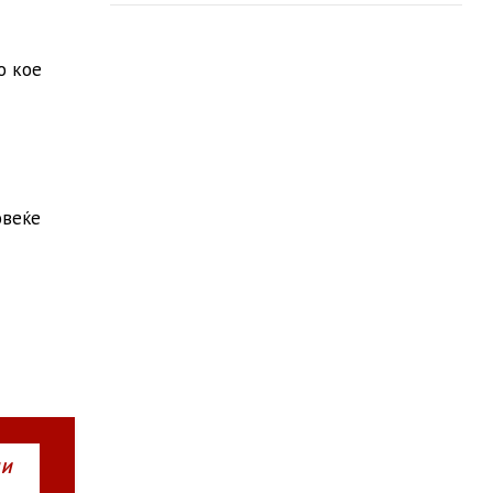
о кое
овеќе
НИ