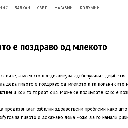
НИС
БАЛКАН
СВЕТ
МАГАЗИН
КОЛУМНИ
ото е поздраво од млекото
коските, а млекото предизвикува здебелување, дијабетис 
ила дека пивото е поздраво од млекото и ги покани сите 
инствени кои го тврдат оца. Може се прашувате како е во
да предизвикаат озбилни здравствени проблеми како што
еѓутоа за пивото е докажано дека може да го намали риз