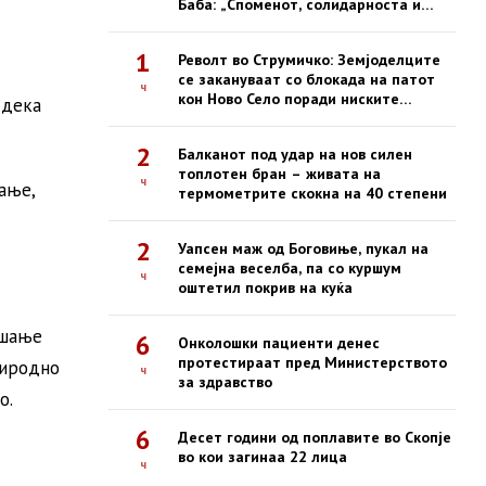
Баба: „Споменот, солидарноста и
одговорноста се наша трајна
обврска“
1
Револт во Струмичко: Земјоделците
се закануваат со блокада на патот
ч
кон Ново Село поради ниските
 дека
откупни цени на пиперките
2
Балканот под удар на нов силен
топлотен бран – живата на
ч
ање,
термометрите скокна на 40 степени
2
Уапсен маж од Боговиње, пукал на
семејна веселба, па со куршум
ч
оштетил покрив на куќа
ашање
6
Онколошки пациенти денес
протестираат пред Министерството
риродно
ч
за здравство
о.
6
Десет години од поплавите во Скопје
во кои загинаа 22 лица
ч