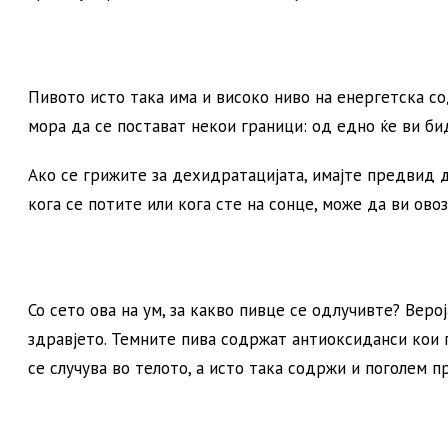
Пивото исто така има и високо ниво на енергетска с
мора да се постават некои граници: од едно ќе ви бид
Ако се грижите за дехидратацијата, имајте предвид 
кога се потите или кога сте на сонце, може да ви ов
Со сето ова на ум, за какво пивце се одлучивте? Вер
здравјето. Темните пива содржат антиоксиданси кои 
се случува во телото, а исто така содржи и поголем п