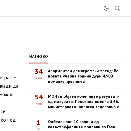
НАЈНОВО
34
Алармантен демографски тренд: Во
новата учебна година дури 4.900
и рак –
мин
помалку првачиња
млади да
зможно
54
МОН ги објави конечните резултати
од матурата: Просечна оценка 3,66,
мин
министерката Јаневска задоволна од
 се
успехот
икот од
1
Одбележани 10 години од
катастрофалните поплави во Гази
ч