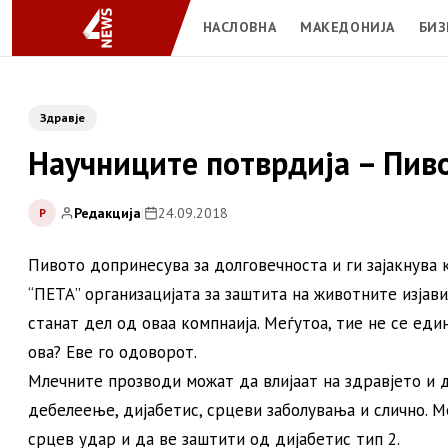
НАСЛОВНА
МАКЕДОНИЈА
БИЗ
Здравје
Нaучниците потврдија – Пив
Редакција
|
24.09.2018
Р
Пивото допринесува за долговечноста и ги зајакнува 
“ПЕТА” организацијата за заштита на животните изјав
станат дел од оваа компнаија. Меѓутоа, тие не се ед
ова? Еве го одоворот.
Млечните прозводи можат да влијаат на здравјето и 
дебелеење, дијабетис, срцеви заболувања и слично. М
срцев удар и да ве заштити од дијабетис тип 2.