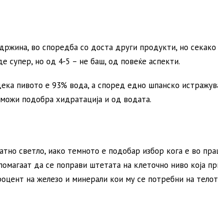
одржина, во споредба со доста други продукти, но секако
е супер, но од 4-5 – не баш, од повеќе аспекти.
дека пивото е 93% вода, а според едно шпанско истражув
озможи подобра хидратација и од водата.
ојатно светло, иако темното е подобар избор кога е во пр
помагаат да се поправи штетата на клеточно ниво која п
роцент на железо и минерали кои му се потребни на телот