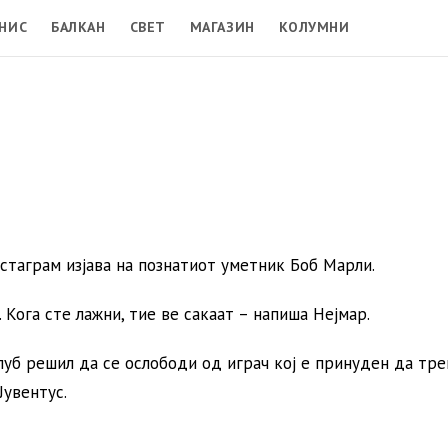
НИС
БАЛКАН
СВЕТ
МАГАЗИН
КОЛУМНИ
стаграм изјава на познатиот уметник Боб Марли.
 Кога сте лажни, тие ве сакаат – напиша Нејмар.
уб решил да се ослободи од играч кој е принуден да тре
Јувентус.