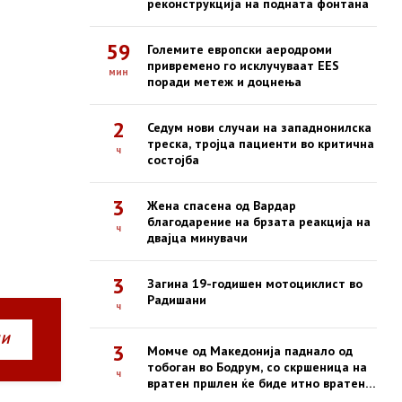
реконструкција на подната фонтана
59
Големите европски аеродроми
привремено го исклучуваат EES
мин
поради метеж и доцнења
2
Седум нови случаи на западнонилска
треска, тројца пациенти во критична
ч
состојба
3
Жена спасена од Вардар
благодарение на брзата реакција на
ч
двајца минувачи
3
Загина 19-годишен мотоциклист во
Радишани
ч
НИ
3
Момче од Македонија паднало од
тобоган во Бодрум, со скршеница на
ч
вратен пршлен ќе биде итно вратено
со владиниот авион