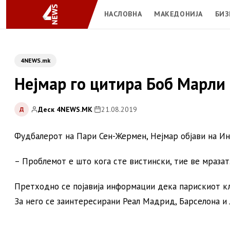
НАСЛОВНА
МАКЕДОНИЈА
БИЗ
4NEWS.mk
Нејмар го цитира Боб Марли
Деск 4NEWS.MK
|
21.08.2019
Д
Фудбалерот на Пари Сен-Жермен, Нејмар објави на Ин
– Проблемот е што кога сте вистински, тие ве мразат.
Претходно се појавија информации дека парискиот кл
За него се заинтересирани Реал Мадрид, Барселона и 