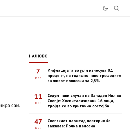
НАЈНОВО
7
Инфлацијата во јули изнесува 0,1
процент, на годишно ниво трошоците
мин
за живот повисоки за 2,3%
11
Седум нови случаи на Западен Нил во
Скопје: Хоспитализирани 16 лица,
мин
нира сам.
тројца се во критична состојба
47
Скопскиот плоштад повторно ќе
заживее: Почна целосна
мин