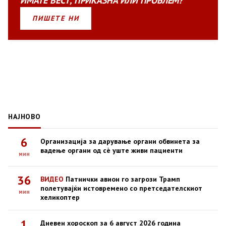
ИМАТЕ
ВЕСТ
,
ПРИКАЗНА
ИЛИ
ПРОБЛЕМ?
ПИШЕТЕ НИ
НАЈНОВО
6
Организација за дарување органи обвинета за
вадење органи од сè уште живи пациенти
мин
36
ВИДЕО
Патнички авион го загрози Трамп
полетувајќи истовремено со претседателскиот
мин
хеликоптер
1
Дневен хороскоп за 6 август 2026 година