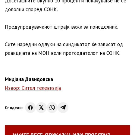
Досегашните вкупно 10 проценти покачување не се
доволни според СОНК.
Предупредувачкиот штрајк важи за понеделник.
Сите наредни одлуки на синдикатот ќе зависат од
реакцијата на МОН вели претседателот на СОНК.
Мирјана Давидовска
Извор: Сител телевизија
Сподели: