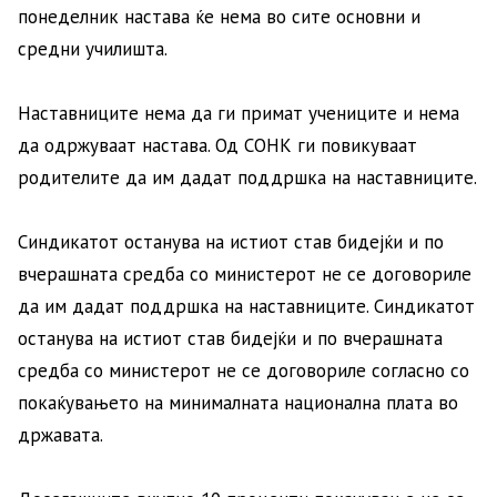
понеделник настава ќе нема во сите основни и
средни училишта.
Наставниците нема да ги примат учениците и нема
да одржуваат настава. Од СОНК ги повикуваат
родителите да им дадат поддршка на наставниците.
Синдикатот останува на истиот став бидејќи и по
вчерашната средба со министерот не се договориле
да им дадат поддршка на наставниците. Синдикатот
останува на истиот став бидејќи и по вчерашната
средба со министерот не се договориле согласно со
покаќувањето на минималната национална плата во
државата.