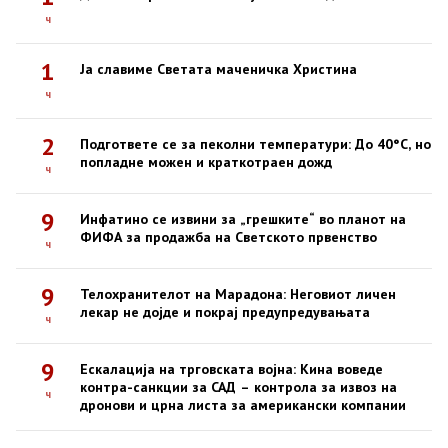
ч
1
Ја славиме Светата маченичка Христина
ч
2
Подгответе се за пеколни температури: До 40°C, но
попладне можен и краткотраен дожд
ч
9
Инфатино се извини за „грешките“ во планот на
ФИФА за продажба на Светското првенство
ч
9
Телохранителот на Марадона: Неговиот личен
лекар не дојде и покрај предупредувањата
ч
9
Ескалација на трговската војна: Кина воведе
контра-санкции за САД – контрола за извоз на
ч
дронови и црна листа за американски компании