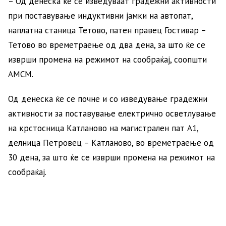
– Од денеска ќе се изведуваат градежни активности
при поставување индуктивни јамки на автопат,
наплатна станица Тетово, патен правец Гостивар –
Тетово во времетраење од два дена, за што ќе се
изврши промена на режимот на сообраќај, соопшти
АМСМ.
Од денеска ќе се почне и со изведување градежни
активности за поставување електрично осветлување
на крстосница Катланово на магистрален пат А1,
делница Петровец – Катланово, во времетраење од
30 дена, за што ќе се изврши промена на режимот на
сообраќај.