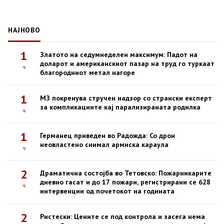
НАЈНОВО
1
Златото на седумнеделен максимум: Падот на
доларот и американскиот пазар на труд го туркаат
ч
благородниот метал нагоре
1
МЗ покренува стручен надзор со странски експерт
за компликациите кај парализираната родилка
ч
1
Германец приведен во Радожда: Со дрон
неовластено снимал армиска караула
ч
2
Драматична состојба во Тетовско: Пожарникарите
дневно гасат и до 17 пожари, регистрирани се 628
ч
интервенции од почетокот на годината
2
Ристески: Цените се под контрола и засега нема