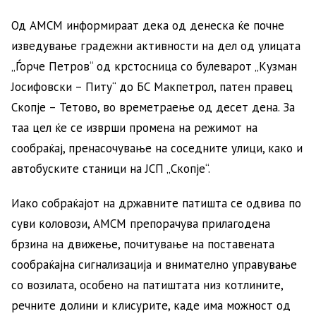
Од АМСМ информираат дека од денеска ќе почне
изведување градежни активности на дел од улицата
„Ѓорче Петров“ од крстосница со булеварот „Кузман
Јосифовски – Питу“ до БС Макпетрол, патен правец
Скопје – Тетово, во времетраење од десет дена. За
таа цел ќе се изврши промена на режимот на
сообраќај, пренасочување на соседните улици, како и
автобуските станици на ЈСП „Скопје“.
Иако собраќајот на државните патишта се одвива по
суви коловози, АМСМ препорачува прилагодена
брзина на движење, почитување на поставената
сообраќајна сигнализација и внимателно управување
со возилата, особено на патиштата низ котлините,
речните долини и клисурите, каде има можност од