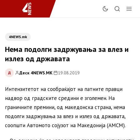
4NEWS.mk
Нема подолги задржувања за влез и
излез од државата
Деск 4NEWS.MK
|
19.08.2019
Д
Интензитетот на сообраќајот на патните правци
надвор од градските средини е зголемен. На
граничните премини, од македонска страна, нема
подолги задржувања за влез и излез од државата,
соопшти Автомото сојузот на Македонија (АМСМ).